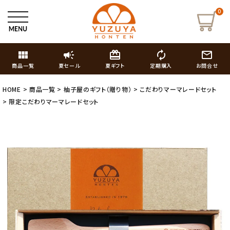
0
view_module
campaign
card_giftcard
autorenew
mail_outline
商品一覧
夏セール
夏ギフト
定期購入
お問合せ
HOME
商品一覧
柚子屋のギフト（贈り物）
こだわりマーマレードセット
限定こだわりマーマレードセット