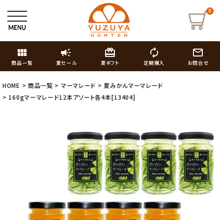
0
view_module
campaign
card_giftcard
autorenew
mail_outline
商品一覧
夏セール
夏ギフト
定期購入
お問合せ
HOME
商品一覧
マーマレード
夏みかんマーマレード
160gマーマレード12本アソート各4本[13404]