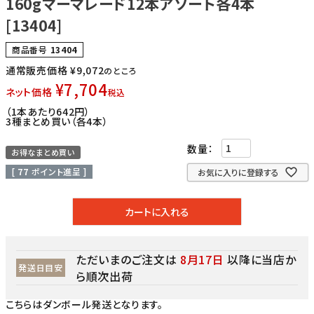
160gマーマレード12本アソート各4本
[13404]
商品番号
13404
通常販売価格
¥
9,072
のところ
¥
7,704
ネット価格
税込
（1本あたり642円）
3種まとめ買い（各4本）
お得なまとめ買い
[
77
ポイント進呈 ]
お気に入りに登録する
カートに入れる
ただいまのご注文は
8月17日
以降に当店か
発送日目安
ら順次出荷
こちらはダンボール発送となります。