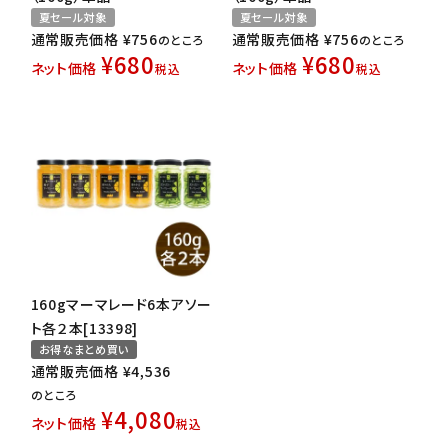
夏セール対象
夏セール対象
通常販売価格
¥
756
通常販売価格
¥
756
のところ
のところ
¥
680
¥
680
ネット価格
ネット価格
税込
税込
160gマーマレード6本アソー
ト各２本[13398]
お得なまとめ買い
通常販売価格
¥
4,536
のところ
¥
4,080
ネット価格
税込