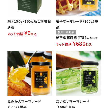
箱 / 150g・160ｇ瓶 1本用個
柚子マーマレード（160g）単
別箱
品
¥
0
夏セール対象
ネット価格
税込
通常販売価格
¥
756
のところ
¥
680
ネット価格
税込
夏みかんマーマレード
だいだいマーマレード
（160g）単品
（160g）単品