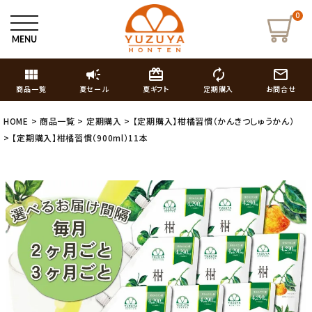
0
view_module
campaign
card_giftcard
autorenew
mail_outline
商品一覧
夏セール
夏ギフト
定期購入
お問合せ
HOME
商品一覧
定期購入
【定期購入】柑橘習慣（かんきつしゅうかん）
【定期購入】柑橘習慣（900ml）11本