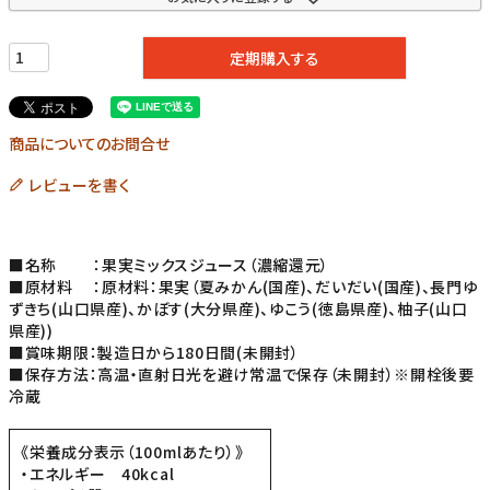
定期購入する
商品についてのお問合せ
レビューを書く
■名称 ：果実ミックスジュース（濃縮還元）
■原材料 ：原材料：果実（夏みかん(国産)、だいだい(国産)、長門ゆ
ずきち(山口県産)、かぼす(大分県産)、ゆこう(徳島県産)、柚子(山口
県産))
■賞味期限：製造日から180日間(未開封）
■保存方法：高温・直射日光を避け常温で保存（未開封）※開栓後要
冷蔵
《栄養成分表示（100mlあたり）》
・エネルギー 40kcal