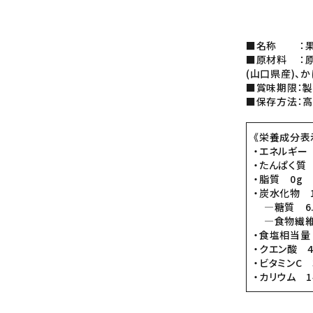
■名称 ：果
■原材料 ：原
(山口県産)、か
■賞味期限：製
■保存方法：
《栄養成分表示
・エネルギー 
・たんぱく質 
・脂質 0g
・炭水化物 1
―糖質 6.
―食物繊維 
・食塩相当量
・クエン酸 4
・ビタミンC 
・カリウム 1