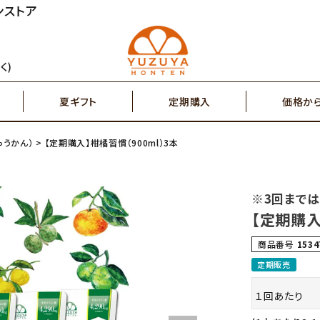
ンストア
円～
2,000円～
ジュース
ゆず茶・紅茶
く)
夏ギフト
定期購入
価格か
円～
7,000円～
搾り果汁100％
辛味調味料・塩
ゅうかん）
【定期購入】柑橘習慣（900ml）3本
円～
2,000円～
ジュース
ゆず茶・紅茶
その他特産品
ポスト投函商品
※3回までは
5,000円～
7,00
【定期購入
搾り果汁100％
辛味調味料・塩
商品番号
1534
定期販売
１回あたり
その他特産品
ポスト投函商品