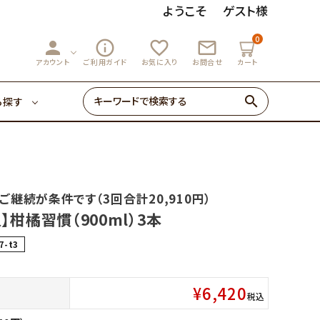
ようこそ
ゲスト様
0
person
info_outline
favorite_outline
mail_outline
3,000円～
マーマレード
アカウント
ご利用ガイド
お気に入り
お問合せ
カート
search
ら探す
ゼリー・あめ
3,000円～
マーマレード
初めての方へ
ご継続が条件です（3回合計20,910円）
0円～
】柑橘習慣（900ml）3本
ゼリー・あめ
7-t3
¥
6,420
税込
初めての方へ