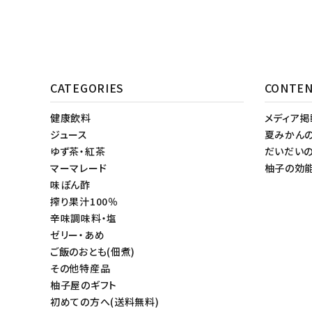
CATEGORIES
CONTE
健康飲料
メディア
ジュース
夏みかん
ゆず茶・紅茶
だいだい
マーマレード
柚子の効
味ぽん酢
搾り果汁100％
辛味調味料・塩
ゼリー・あめ
ご飯のおとも(佃煮)
その他特産品
柚子屋のギフト
初めての方へ(送料無料)