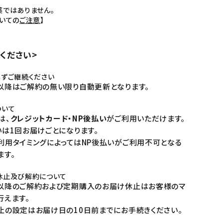
ではありません。
いての
ご注意
】
ください>
ずご継続ください
以降はご解約の無い限り自動更新となります。
ついて
は、
クレジットカード・NP後払い
がご利用いただけます。
いは1回お届けごとになります。
利用タイミングによってはNP後払いがご利用不可となる
ます。
休止及び解約について
以降のご解約および定期購入のお届け休止はお客様のマ
行えます。
止の設定はお届け日の10日前までにお手続きください。