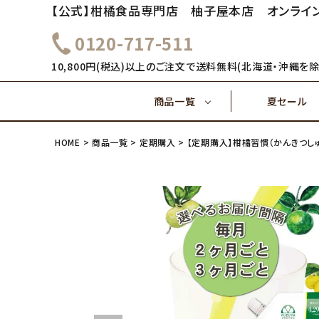
【公式】柑橘食品専門店 柚子屋本店 オンライ
0120-717-511
～1,000円
1,000
健康飲料
10,800円(税込)以上のご注文で送料無料(北海道・沖縄を除
商品一覧
夏セール
4,000円～
5,000
味ぽん酢
HOME
商品一覧
定期購入
【定期購入】柑橘習慣（かんきつし
～1,000円
1,000
健康飲料
ご飯のおとも(佃煮)
4,000円～
味ぽん酢
ご飯のおとも(佃煮)