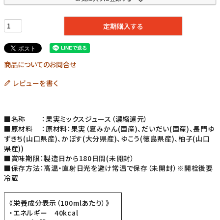
定期購入する
商品についてのお問合せ
レビューを書く
■名称 ：果実ミックスジュース（濃縮還元）
■原材料 ：原材料：果実（夏みかん(国産)、だいだい(国産)、長門ゆ
ずきち(山口県産)、かぼす(大分県産)、ゆこう(徳島県産)、柚子(山口
県産))
■賞味期限：製造日から180日間(未開封）
■保存方法：高温・直射日光を避け常温で保存（未開封）※開栓後要
冷蔵
《栄養成分表示（100mlあたり）》
・エネルギー 40kcal