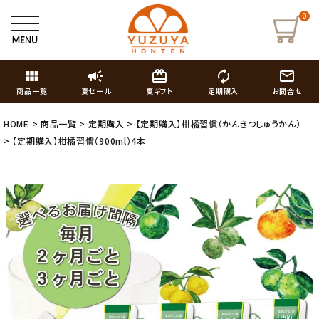
0
view_module
campaign
card_giftcard
autorenew
mail_outline
商品一覧
夏セール
夏ギフト
定期購入
お問合せ
HOME
商品一覧
定期購入
【定期購入】柑橘習慣（かんきつしゅうかん）
【定期購入】柑橘習慣（900ml）4本