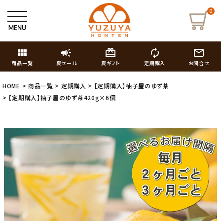
0
view_module
campaign
card_giftcard
autorenew
mail_outline
商品一覧
夏セール
夏ギフト
定期購入
お問合せ
HOME
商品一覧
定期購入
【定期購入】柚子屋のゆず茶
【定期購入】柚子屋のゆず茶420g×6個