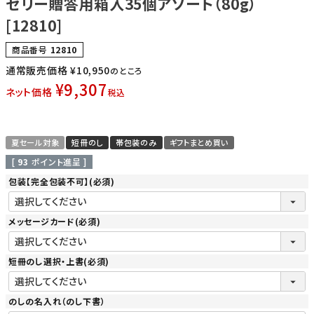
ゼリー贈答用箱入35個アソート（80g）
[12810]
商品番号
12810
通常販売価格
¥
10,950
のところ
¥
9,307
ネット価格
税込
夏セール対象
短冊のし
帯包装のみ
ギフトまとめ買い
[
93
ポイント進呈 ]
包装【完全包装不可】
(必須)
メッセージカード
(必須)
短冊のし選択・上書
(必須)
のしの名入れ（のし下書）