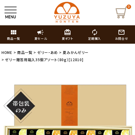
0
view_module
campaign
card_giftcard
autorenew
mail_outline
商品一覧
夏セール
夏ギフト
定期購入
お問合せ
HOME
商品一覧
ゼリー・あめ
夏みかんゼリー
ゼリー贈答用箱入35個アソート（80g）[12810]