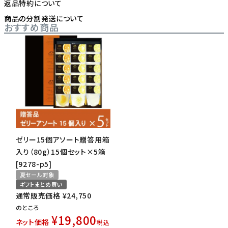
返品特約について
商品の分割発送について
おすすめ商品
ゼリー15個アソート贈答用箱
入り（80g）15個セット×5箱
[9278-p5]
夏セール対象
ギフトまとめ買い
通常販売価格
¥
24,750
のところ
¥
19,800
ネット価格
税込