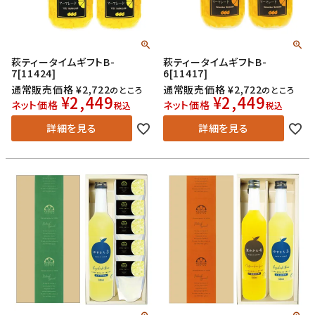
萩ティータイムギフトB-
萩ティータイムギフトB-
7[11424]
6[11417]
通常販売価格
¥
2,722
通常販売価格
¥
2,722
のところ
のところ
¥
2,449
¥
2,449
ネット価格
ネット価格
税込
税込
詳細を見る
詳細を見る