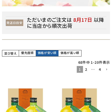
ただいまのご注文は
8月17日
以降
発送日目安
に当店から順次出荷
優先度順
価格が安い順
価格が高い順
並び替え
68
件中
1
-
20
件表示
1
2
…
4