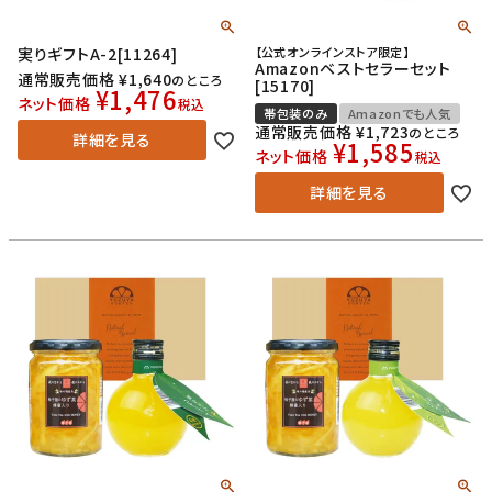
実りギフトA-2[11264]
【公式オンラインストア限定】
Amazonベストセラーセット
通常販売価格
¥
1,640
のところ
[15170]
¥
1,476
ネット価格
税込
帯包装のみ
Amazonでも人気
通常販売価格
¥
1,723
のところ
詳細を見る
¥
1,585
ネット価格
税込
詳細を見る