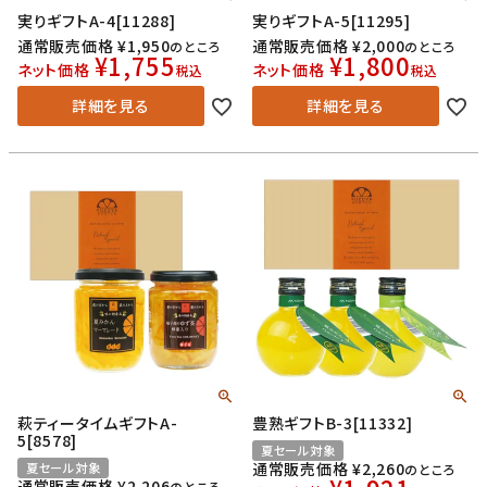
実りギフトA-4[11288]
実りギフトA-5[11295]
通常販売価格
¥
1,950
通常販売価格
¥
2,000
のところ
のところ
¥
1,755
¥
1,800
ネット価格
ネット価格
税込
税込
詳細を見る
詳細を見る
萩ティータイムギフトA-
豊熟ギフトB-3[11332]
5[8578]
夏セール対象
通常販売価格
¥
2,260
夏セール対象
のところ
通常販売価格
¥
2,206
のところ