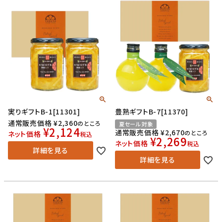
実りギフトB-1[11301]
豊熟ギフトB-7[11370]
通常販売価格
¥
2,360
のところ
夏セール対象
¥
2,124
通常販売価格
¥
2,670
のところ
ネット価格
税込
¥
2,269
ネット価格
税込
詳細を見る
詳細を見る