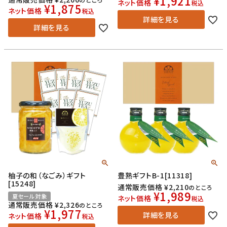
¥
1,921
ネット価格
税込
¥
1,875
ネット価格
税込
詳細を見る
詳細を見る
柚子の和（なごみ）ギフト
豊熟ギフトB-1[11318]
[15248]
通常販売価格
¥
2,210
のところ
¥
1,989
夏セール対象
ネット価格
税込
通常販売価格
¥
2,326
のところ
¥
1,977
詳細を見る
ネット価格
税込