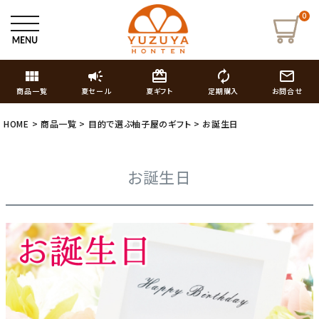
0
view_module
campaign
card_giftcard
autorenew
mail_outline
商品一覧
夏セール
夏ギフト
定期購入
お問合せ
HOME
商品一覧
目的で選ぶ柚子屋のギフト
お誕生日
お誕生日