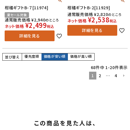
柑橘ギフトB-７[11974]
柑橘ギフトB-2[11929]
通常販売価格
¥
2,820
のところ
夏セール対象
¥
2,538
通常販売価格
¥
2,940
のところ
ネット価格
税込
¥
2,499
ネット価格
税込
詳細を見る
詳細を見る
優先度順
価格が安い順
価格が高い順
並び替え
68
件中
1
-
20
件表示
1
2
…
4
この商品を見た人は、