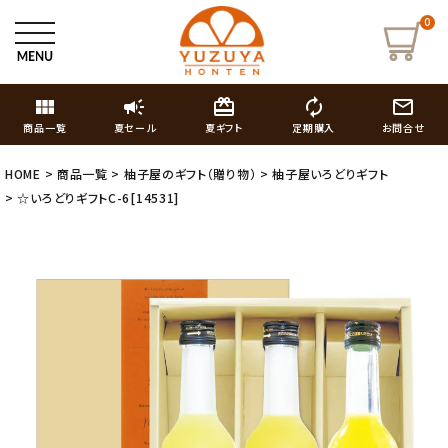
0
view_module
campaign
card_giftcard
autorenew
mail_outline
商品一覧
夏セール
夏ギフト
定期購入
お問合せ
HOME
商品一覧
柚子屋のギフト（贈り物）
柚子屋いろどりギフト
☆いろどりギフトC-6[14531]