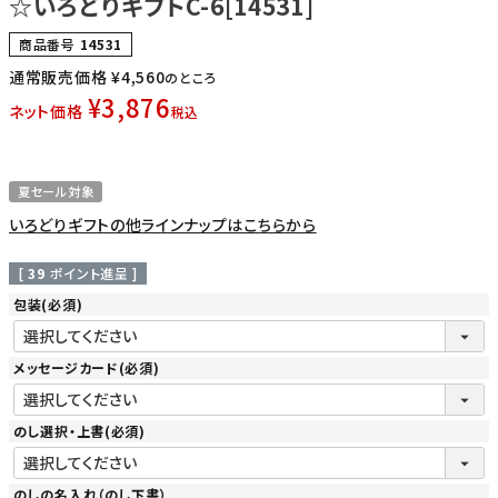
☆いろどりギフトC-6[14531]
商品番号
14531
通常販売価格
¥
4,560
のところ
¥
3,876
ネット価格
税込
夏セール対象
いろどりギフトの他ラインナップはこちらから
[
39
ポイント進呈 ]
包装
(必須)
メッセージカード
(必須)
のし選択・上書
(必須)
のしの名入れ（のし下書）