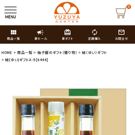
0
view_module
campaign
card_giftcard
autorenew
mail_outline
商品一覧
夏セール
夏ギフト
定期購入
お問合せ
HOME
商品一覧
柚子屋のギフト（贈り物）
結（ゆい）ギフト
結(ゆい)ギフトA-9[6444]