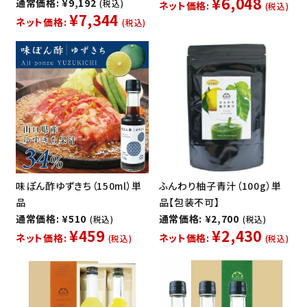
¥6,048
通常価格: ¥9,192
(税込)
ネット価格:
(税込)
¥7,344
ネット価格:
(税込)
味ぽん酢ゆずきち（150ml）単
ふんわり柚子青汁（100g）単
品
品【包装不可】
通常価格: ¥510
通常価格: ¥2,700
(税込)
(税込)
¥459
¥2,430
ネット価格:
ネット価格:
(税込)
(税込)