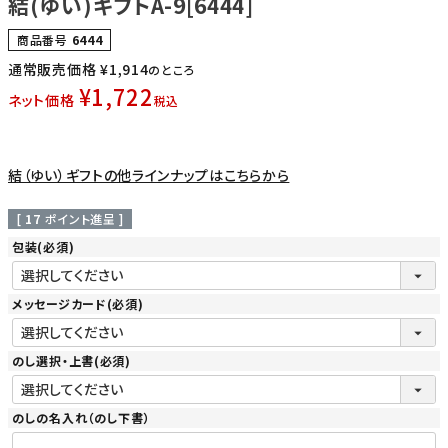
結(ゆい)ギフトA-9[6444]
商品番号
6444
通常販売価格
¥
1,914
のところ
¥
1,722
ネット価格
税込
結（ゆい）ギフトの他ラインナップはこちらから
[
17
ポイント進呈 ]
包装
(必須)
メッセージカード
(必須)
のし選択・上書
(必須)
のしの名入れ（のし下書）