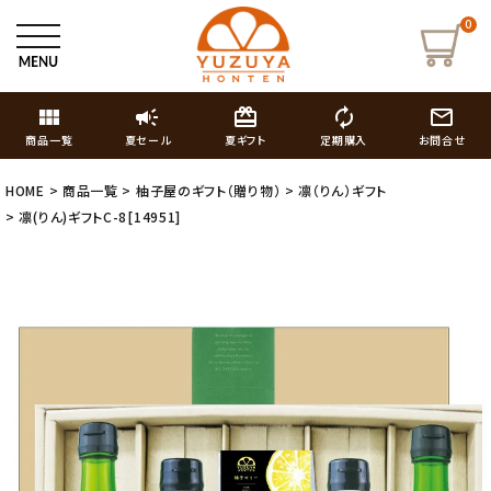
0
view_module
campaign
card_giftcard
autorenew
mail_outline
商品一覧
夏セール
夏ギフト
定期購入
お問合せ
HOME
商品一覧
柚子屋のギフト（贈り物）
凛（りん）ギフト
凛(りん)ギフトC-8[14951]