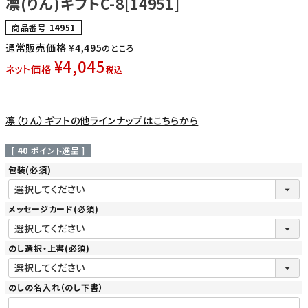
凛(りん)ギフトC-8[14951]
商品番号
14951
通常販売価格
¥
4,495
のところ
¥
4,045
ネット価格
税込
凛（りん）ギフトの他ラインナップはこちらから
[
40
ポイント進呈 ]
包装
(必須)
メッセージカード
(必須)
のし選択・上書
(必須)
のしの名入れ（のし下書）