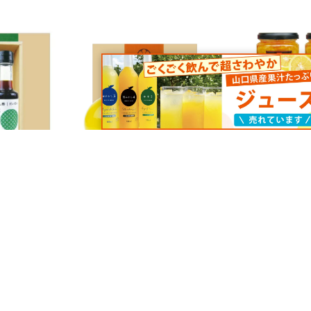
475]
実りギフトA-1[11257]
柚子屋のゆず茶
通常価格: ¥1,590
通常価格: ¥4
(税込)
(税込)
22
¥1,351
ネット価格:
ネット価格:
(税込)
(税込)