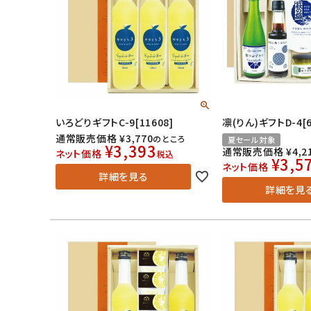
いろどりギフトC-9[11608]
凛(りん)ギフトD-4[6
通常販売価格
¥
3,770
のところ
夏セール対象
¥
3,393
通常販売価格
¥
4,2
ネット価格
税込
¥
3,5
ネット価格
詳細を見る
詳細を見