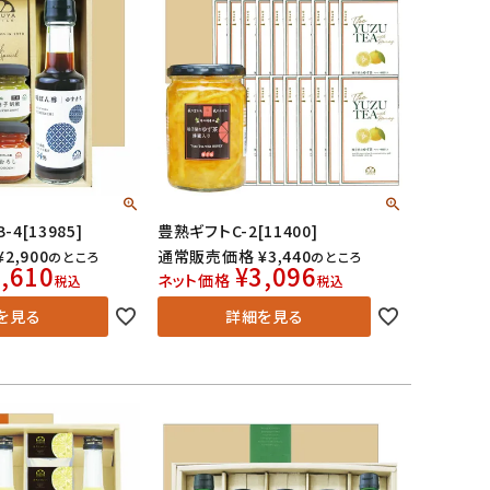
4[13985]
豊熟ギフトC-2[11400]
¥
2,900
通常販売価格
¥
3,440
のところ
のところ
,610
¥
3,096
ネット価格
税込
税込
を見る
詳細を見る