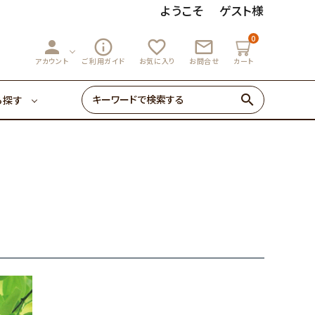
ようこそ
ゲスト様
0
person
info_outline
favorite_outline
mail_outline
3,000円～
マーマレード
アカウント
ご利用ガイド
お気に入り
お問合せ
カート
search
ら探す
ゼリー・あめ
3,000円～
マーマレード
初めての方へ
0円～
ゼリー・あめ
初めての方へ