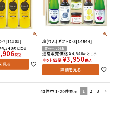
7[11585]
凛(りん)ギフトD-3[14944]
¥
4,340
のところ
夏セール対象
,906
通常販売価格
¥
4,648
のところ
税込
¥
3,950
ネット価格
税込
を見る
詳細を見る
1
2
3
43
件中
1
-
20
件表示