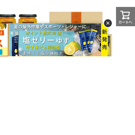
×
カートへ
（280g）6本
☆シトラスガーデンギフトH-
,470
1[14449]
(税込)
¥3,576
通常価格: ¥10,210
(税込)
(税込)
¥9,189
ネット価格:
(税込)