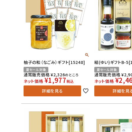
柚子の和（なごみ）ギフト[15248]
結(ゆい)ギフトB-5[1
夏セール対象
夏セール対象
通常販売価格
¥
2,326
通常販売価格
¥
2,9
のところ
¥
1,977
¥
2,4
ネット価格
ネット価格
税込
詳細を見る
詳細を見