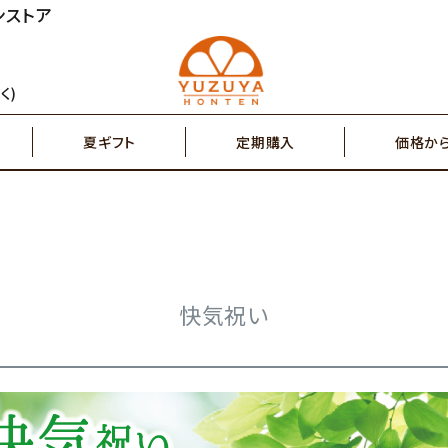
ンストア
円～
2,000円～
ジュース
ゆず茶・紅茶
く)
夏ギフト
定期購入
価格か
円～
7,000円～
搾り果汁100％
辛味調味料・塩
円～
2,000円～
ジュース
ゆず茶・紅茶
その他特産品
ポスト投函商品
5,000円～
7,00
快気祝い
搾り果汁100％
辛味調味料・塩
その他特産品
ポスト投函商品