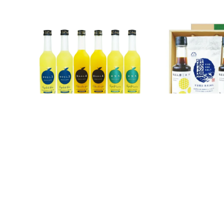
ジュースアソート6本セット
結(ゆい)ギフトB-7[6
[11882]
通常価格: ¥2,136
¥1,9
通常価格: ¥7,740
(税込)
ネット価格:
¥6,579
ネット価格:
(税込)