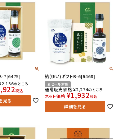
7[6475]
結(ゆい)ギフトB-6[6468]
¥
2,136
のところ
夏セール対象
,922
通常販売価格
¥
2,274
のところ
税込
¥
1,932
ネット価格
税込
を見る
詳細を見る