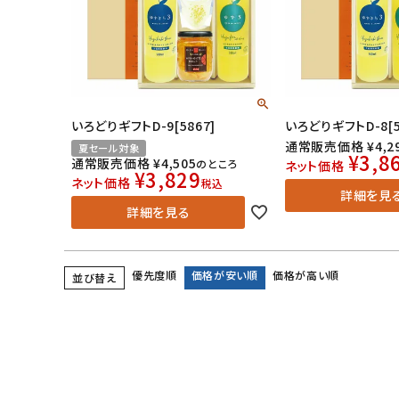
いろどりギフトD-9[5867]
いろどりギフトD-8[5
通常販売価格
¥
4,2
夏セール対象
¥
3,8
通常販売価格
¥
4,505
のところ
ネット価格
¥
3,829
ネット価格
税込
詳細を見
詳細を見る
優先度順
価格が安い順
価格が高い順
並び替え