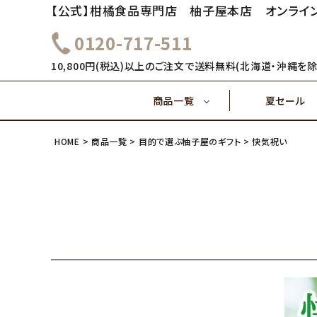
【公式】柑橘食品専門店 柚子屋本店 オンライ
0120-717-511
～1,000円
1,000
健康飲料
10,800円(税込)以上のご注文で送料無料(北海道・沖縄を除
商品一覧
夏セール
4,000円～
5,000
味ぽん酢
HOME
商品一覧
目的で選ぶ柚子屋のギフト
快気祝い
～1,000円
1,000
健康飲料
ご飯のおとも(佃煮)
4,000円～
味ぽん酢
ご飯のおとも(佃煮)