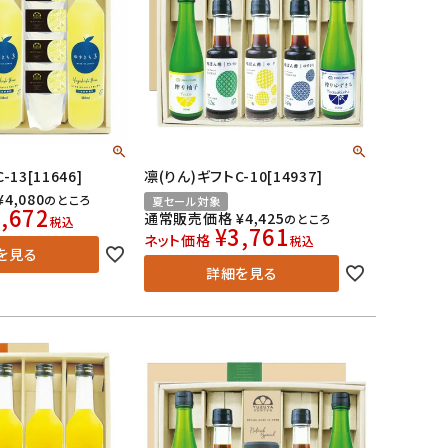
13[11646]
凛(りん)ギフトC-10[14937]
¥
4,080
のところ
夏セール対象
,672
通常販売価格
¥
4,425
のところ
税込
¥
3,761
ネット価格
税込
を見る
詳細を見る