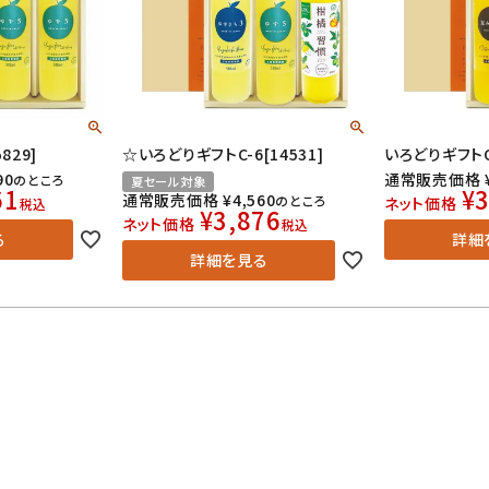
829]
☆いろどりギフトC-6[14531]
いろどりギフトC-
90
通常販売価格
のところ
夏セール対象
61
¥
3
通常販売価格
¥
4,560
のところ
ネット価格
税込
¥
3,876
ネット価格
税込
る
詳細
詳細を見る