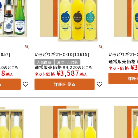
857]
いろどりギフトC-10[11615]
いろどりギフトC-
通常販売価格
人気商品
夏セール対象
¥
3
10
通常販売価格
¥
4,220
のところ
のところ
ネット価格
78
¥
3,587
ネット価格
税込
税込
詳細
る
詳細を見る