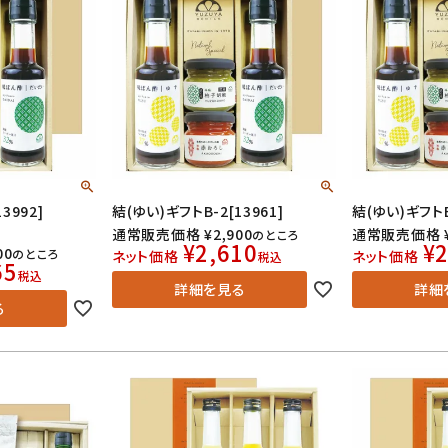
3992]
結(ゆい)ギフトB-2[13961]
結(ゆい)ギフトB-
通常販売価格
¥
2,900
通常販売価格
のところ
¥
2,610
¥
2
00
のところ
ネット価格
ネット価格
税込
65
税込
詳細を見る
詳細
る