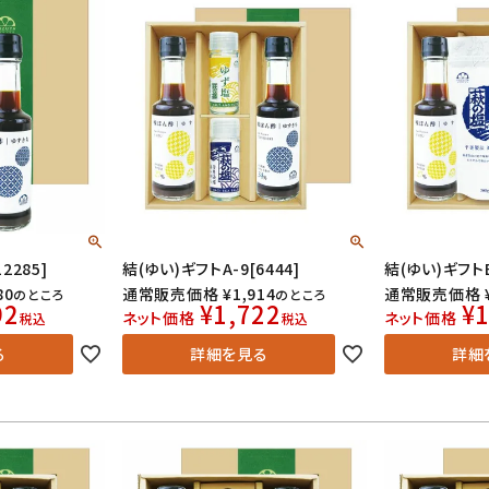
2285]
結(ゆい)ギフトA-9[6444]
結(ゆい)ギフトB-
80
通常販売価格
¥
1,914
通常販売価格
のところ
のところ
92
¥
1,722
¥
1
ネット価格
ネット価格
税込
税込
る
詳細を見る
詳細