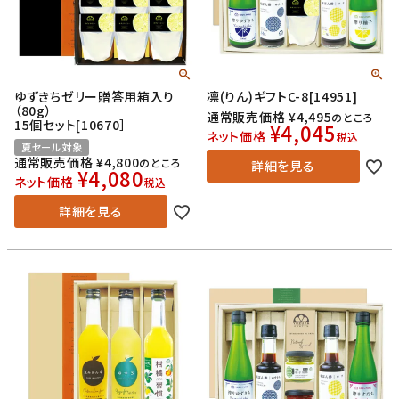
ゆずきちゼリー贈答用箱入り
凛(りん)ギフトC-8[14951]
（80g）
通常販売価格
¥
4,495
のところ
15個セット[10670］
¥
4,045
ネット価格
税込
夏セール対象
通常販売価格
¥
4,800
のところ
詳細を見る
¥
4,080
ネット価格
税込
詳細を見る