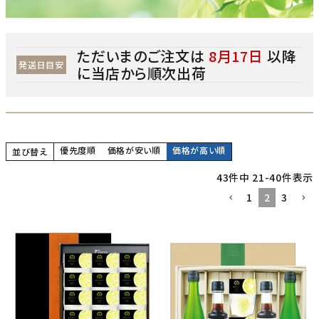
ただいまのご注文は
8月17日
以降
発送日目安
に当店から順次出荷
優先度順
価格が安い順
価格が高い順
並び替え
43
件中
21
-
40
件表示
1
2
3