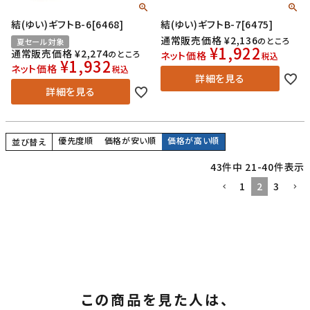
結(ゆい)ギフトB-6[6468]
結(ゆい)ギフトB-7[6475]
通常販売価格
¥
2,136
のところ
夏セール対象
¥
1,922
通常販売価格
¥
2,274
のところ
ネット価格
税込
¥
1,932
ネット価格
税込
詳細を見る
詳細を見る
優先度順
価格が安い順
価格が高い順
並び替え
43
件中
21
-
40
件表示
1
2
3
この商品を見た人は、