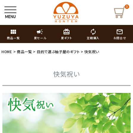
0
view_module
campaign
card_giftcard
autorenew
mail_outline
商品一覧
夏セール
夏ギフト
定期購入
お問合せ
HOME
商品一覧
目的で選ぶ柚子屋のギフト
快気祝い
快気祝い