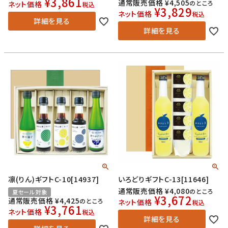
¥
3,861
通常販売価格
¥
4,505
のところ
ネット価格
税込
¥
3,829
ネット価格
税込
詳細を見る
詳細を見る
凛(りん)ギフトC-10[14937]
いろどりギフトC-13[11646]
通常販売価格
¥
4,080
のところ
夏セール対象
¥
3,672
通常販売価格
¥
4,425
のところ
ネット価格
税込
¥
3,761
ネット価格
税込
詳細を見る