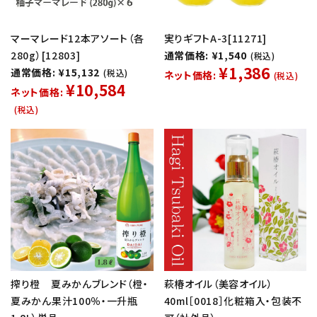
マーマレード12本アソート（各
実りギフトA-3[11271]
280g）[12803]
通常価格: ¥1,540
(税込)
¥1,386
通常価格: ¥15,132
(税込)
ネット価格:
(税込)
¥10,584
ネット価格:
(税込)
搾り橙 夏みかんブレンド（橙・
萩椿オイル（美容オイル）
夏みかん果汁100％・一升瓶
40ml［0018］化粧箱入・包装不