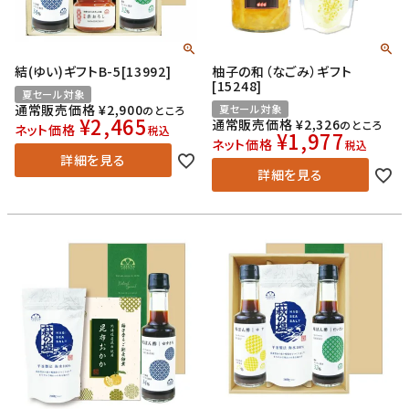
結(ゆい)ギフトB-5[13992]
柚子の和（なごみ）ギフト
[15248]
夏セール対象
通常販売価格
¥
2,900
夏セール対象
のところ
¥
2,465
通常販売価格
¥
2,326
のところ
ネット価格
税込
¥
1,977
ネット価格
税込
詳細を見る
詳細を見る