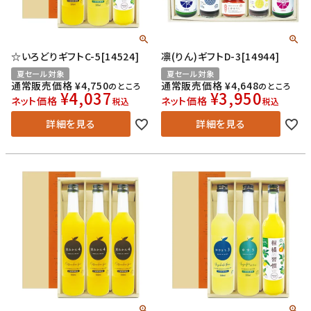
☆いろどりギフトC-5[14524]
凛(りん)ギフトD-3[14944]
夏セール対象
夏セール対象
通常販売価格
¥
4,750
通常販売価格
¥
4,648
のところ
のところ
¥
4,037
¥
3,950
ネット価格
ネット価格
税込
税込
詳細を見る
詳細を見る