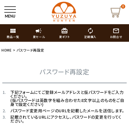
0
view_module
campaign
card_giftcard
autorenew
mail_outline
商品一覧
夏セール
夏ギフト
定期購入
お問合せ
HOME
パスワード再設定
パスワード再設定
下記フォームにてご登録メールアドレスと仮パスワードをご入力
ください。
(仮パスワードは英数字を組み合わせた8文字以上のものをご自
身で設定ください)
パスワード変更用ページのURLを記載したメールを送信します。
記載されているURLにアクセスし、パスワードの変更を行ってく
ださい。