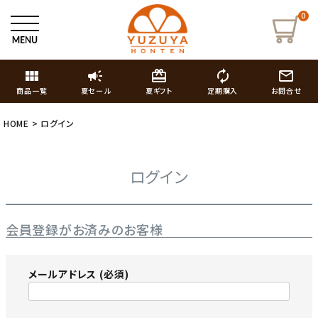
0
view_module
campaign
card_giftcard
autorenew
mail_outline
商品一覧
夏セール
夏ギフト
定期購入
お問合せ
HOME
ログイン
ログイン
会員登録がお済みのお客様
メールアドレス
(必須)