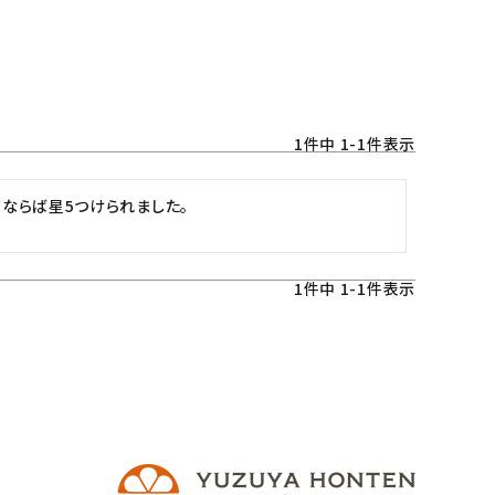
1
件中
1
-
1
件表示
ならば星5つけられました。
1
件中
1
-
1
件表示