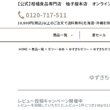
【公式】柑橘食品専門店 柚子屋本店 オンライ
0120-717-511
～1,000円
1,000
健康飲料
10,800円(税込)以上のご注文で送料無料(北海道・沖縄を除
商品一覧
夏セール
4,000円～
5,000
味ぽん酢
HOME
商品一覧
ゼリー・あめ
ゆずきちゼリー
ゆずきちゼリ
～1,000円
1,000
健康飲料
ご飯のおとも(佃煮)
4,000円～
ゆずきち
味ぽん酢
レビュー投稿キャンペーン開催中
ご飯のおとも(佃煮)
レビューを投稿していただくと、レビュー1件につき100pt(1