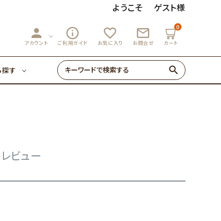
ようこそ
ゲスト様
0
person
info_outline
favorite_outline
mail_outline
3,000円～
マーマレード
アカウント
ご利用ガイド
お気に入り
お問合せ
カート
search
ら探す
ゼリー・あめ
3,000円～
マーマレード
初めての方へ
0円～
のレビュー
ゼリー・あめ
初めての方へ