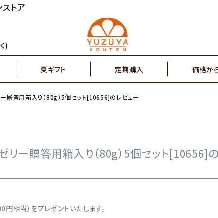
ンストア
円～
2,000円～
ジュース
ゆず茶・紅茶
く)
夏ギフト
定期購入
価格か
円～
7,000円～
搾り果汁100％
辛味調味料・塩
ー贈答用箱入り（80g）5個セット[10656]のレビュー
円～
2,000円～
ジュース
ゆず茶・紅茶
その他特産品
ポスト投函商品
5,000円～
7,00
ゼリー贈答用箱入り（80g）5個セット[10656]
搾り果汁100％
辛味調味料・塩
その他特産品
ポスト投函商品
00円相当）をプレゼントいたします。