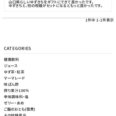
山口県らしいゆずきちをギフトにできて良かったです。

ゆずきちと、他の柑橘がセットになるともっと良かったです。
1
件中
1
-
1
件表示
CATEGORIES
健康飲料
ジュース
ゆず茶・紅茶
マーマレード
味ぽん酢
搾り果汁100％
辛味調味料・塩
ゼリー・あめ
ご飯のおとも(佃煮)
その他特産品