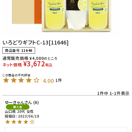
いろどりギフトC-13[11646]
商品番号
11646
通常販売価格
¥
4,080
のところ
¥
3,672
ネット価格
税込
4.00
1
1
件中
1
-
1
件表示
ゆーきゃん
6
購入者
山口県
20代
女性
投稿日
2023/06/18