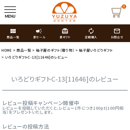
0
view_module
campaign
card_giftcard
autorenew
mail_outline
商品一覧
夏セール
夏ギフト
定期購入
お問合せ
HOME
商品一覧
柚子屋のギフト（贈り物）
柚子屋いろどりギフト
いろどりギフトC-13[11646]のレビュー
いろどりギフトC-13[11646]のレビュー
レビュー投稿キャンペーン開催中
レビューを投稿していただくと、レビュー1件につき100pt(100円相
当）をプレゼントいたします。
レビューの投稿方法