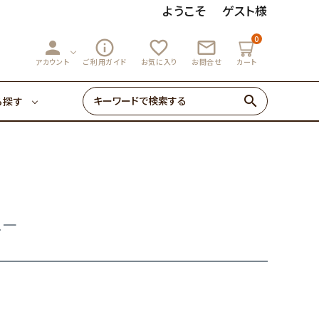
ようこそ
ゲスト様
0
person
info_outline
favorite_outline
mail_outline
3,000円～
マーマレード
アカウント
ご利用ガイド
お気に入り
お問合せ
カート
search
ら探す
ゼリー・あめ
3,000円～
マーマレード
初めての方へ
0円～
ュー
ゼリー・あめ
初めての方へ