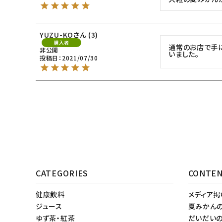
YUZU-KO
3
購入者
通常のお店で手に
非公開
いました。
投稿日
2021/07/30
CATEGORIES
CONTE
健康飲料
メディア
ジュース
夏みかん
ゆず茶・紅茶
だいだい