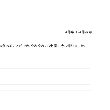
4
件中
1
-
4
件表示
食べることができ、やれやれ。お土産に持ち帰りました。
。