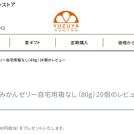
ンストア
円～
2,000円～
ジュース
ゆず茶・紅茶
く)
夏ギフト
定期購入
価格か
円～
7,000円～
搾り果汁100％
辛味調味料・塩
ー自宅用箱なし（80g）20個のレビュー
円～
2,000円～
ジュース
ゆず茶・紅茶
その他特産品
ポスト投函商品
5,000円～
7,00
みかんゼリー自宅用箱なし（80g）20個のレビ
搾り果汁100％
辛味調味料・塩
その他特産品
ポスト投函商品
00円相当）をプレゼントいたします。