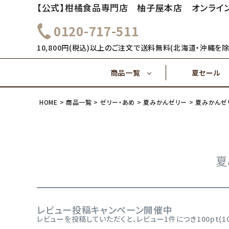
【公式】柑橘食品専門店 柚子屋本店 オンライ
0120-717-511
～1,000円
1,000
健康飲料
10,800円(税込)以上のご注文で送料無料(北海道・沖縄を除
商品一覧
夏セール
4,000円～
5,000
味ぽん酢
HOME
商品一覧
ゼリー・あめ
夏みかんゼリー
夏みかんゼリ
～1,000円
1,000
健康飲料
ご飯のおとも(佃煮)
4,000円～
夏
味ぽん酢
レビュー投稿キャンペーン開催中
ご飯のおとも(佃煮)
レビューを投稿していただくと、レビュー1件につき100pt(1