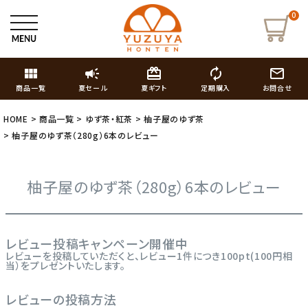
0
view_module
campaign
card_giftcard
autorenew
mail_outline
商品一覧
夏セール
夏ギフト
定期購入
お問合せ
HOME
商品一覧
ゆず茶・紅茶
柚子屋のゆず茶
柚子屋のゆず茶（280g）6本のレビュー
柚子屋のゆず茶（280g）6本のレビュー
レビュー投稿キャンペーン開催中
レビューを投稿していただくと、レビュー1件につき100pt(100円相
当）をプレゼントいたします。
レビューの投稿方法