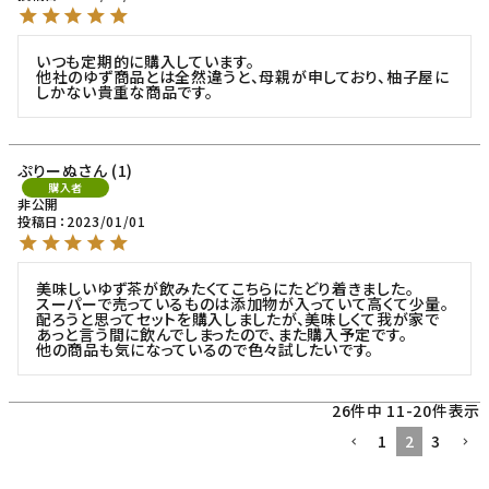
いつも定期的に購入しています。

他社のゆず商品とは全然違うと、母親が申しており、柚子屋に
しかない貴重な商品です。
ぷりーぬ
1
購入者
非公開
投稿日
2023/01/01
美味しいゆず茶が飲みたくてこちらにたどり着きました。

スーパーで売っているものは添加物が入っていて高くて少量。

配ろうと思ってセットを購入しましたが、美味しくて我が家で
あっと言う間に飲んでしまったので、また購入予定です。

他の商品も気になっているので色々試したいです。
26
件中
11
-
20
件表示
1
2
3