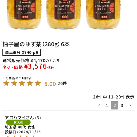
柚子屋のゆず茶（280g）6本
商品番号
3740-p6
通常販売価格
¥
4,470
のところ
¥
3,576
ネット価格
税込
5.00
26
26
件中
11
-
20
件表示
1
2
3
アロハマイ
3
購入者
埼玉県
40代
女性
投稿日
2024/11/25