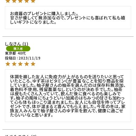
お歳暮のプレゼントに購入しました。

甘さが優しくて無添加なので、プレゼントにも喜ばれて私も嬉
しいギフトになりました。
しな
1
購入者
東京都
40代
投稿日
2023/11/19
体調を崩した友人に免疫力が上がるものを送りたいと思って
いたところ、ゆず茶はビタミンCが豊富なことを知り商品を探
していました。柚子屋さんの柚茶を選んだのは保存料無添加、
着色料不使用、残留農薬なしというのが決め手でした。柚茶
は皮もたくさん入っていて、飲んだ後に食べるのも楽しみで
す。柚子の風味にちょうどいい加減のはちみつの甘さも加わっ
て心も体もほっこり温まれました。友人にも自信を持ってプレ
ゼントでき、体が温まると喜んでもらえました。今年の冬は、家
族友人みんなで柚子屋さんのゆず茶を飲んで、健康に過ごせ
たらいいなと思います。