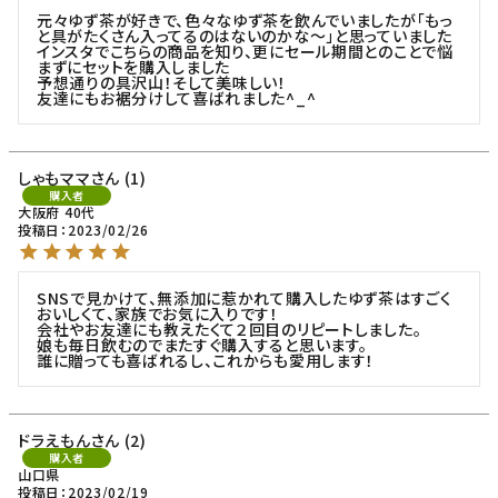
元々ゆず茶が好きで、色々なゆず茶を飲んでいましたが「もっ
と具がたくさん入ってるのはないのかな〜」と思っていました

インスタでこちらの商品を知り、更にセール期間とのことで悩
まずにセットを購入しました

予想通りの具沢山！そして美味しい！

友達にもお裾分けして喜ばれました^_^
しゃもママ
1
購入者
大阪府
40代
投稿日
2023/02/26
SNSで見かけて、無添加に惹かれて購入したゆず茶はすごく
おいしくて、家族でお気に入りです！

会社やお友達にも教えたくて２回目のリピートしました。

娘も毎日飲むのでまたすぐ購入すると思います。

誰に贈っても喜ばれるし、これからも愛用します！
ドラえもん
2
購入者
山口県
投稿日
2023/02/19