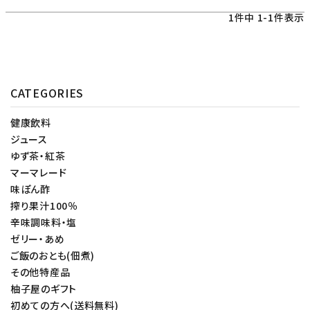
1
件中
1
-
1
件表示
CATEGORIES
健康飲料
ジュース
ゆず茶・紅茶
マーマレード
味ぽん酢
搾り果汁100％
辛味調味料・塩
ゼリー・あめ
ご飯のおとも(佃煮)
その他特産品
柚子屋のギフト
初めての方へ(送料無料)