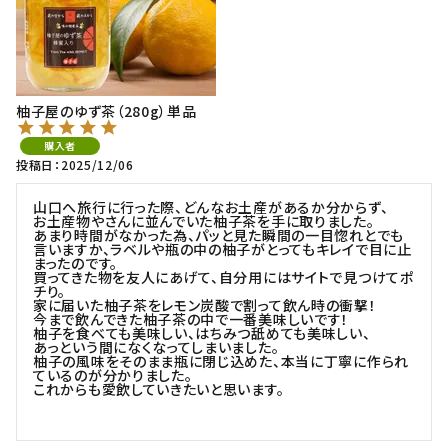
柚子屋のゆず茶（280g）単品
購入者
投稿日
2025/12/06
山口へ旅行に行った際、どんなお土産があるか分からず、

お土産物やさんに並んでいた柚子茶を手に取りました。

あまり時間がなかった為、パッと見た瞬間の一目惚れとでも
言いますか、ラベルや瓶の中の柚子がとってもキレイで目に止
まったのです。

買ってきた物を友人にあげて、自分用にはサイトで見つけてポ
チり。

家に届いた柚子茶をレモン炭酸で割って飲ん時の衝撃！

今まで飲んできた柚子茶の中で一番美味しいです！

柚子を食べても美味しい、はちみつ舐めても美味しい、

あっという間になくなってしまいました。

柚子の風味をそのまま瓶に閉じ込めた、本当に丁寧に作られ
ているのが分かりました。

これからも愛飲していきたいと思います。
