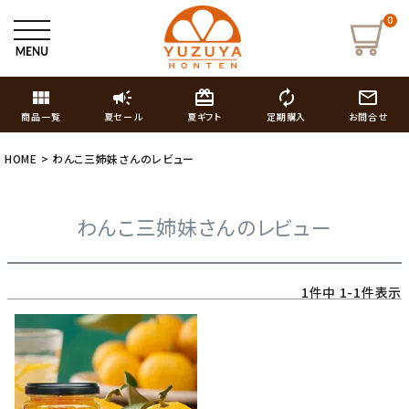
0
view_module
campaign
card_giftcard
autorenew
mail_outline
商品一覧
夏セール
夏ギフト
定期購入
お問合せ
HOME
わんこ三姉妹さんのレビュー
わんこ三姉妹さんのレビュー
1
件中
1
-
1
件表示