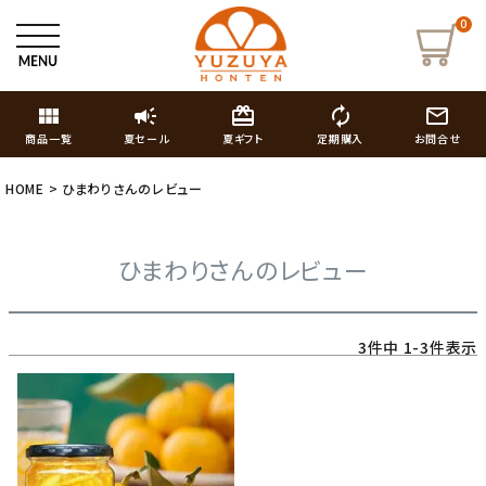
0
view_module
campaign
card_giftcard
autorenew
mail_outline
商品一覧
夏セール
夏ギフト
定期購入
お問合せ
HOME
ひまわりさんのレビュー
ひまわりさんのレビュー
3
件中
1
-
3
件表示