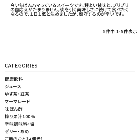
今いちばんハマっているスイーツです。程よい甘味と、プリプリ
の歯応えがたまりません。後を引く美味しさに続けて食べたく
なるので、１日１個と決めましたが、厳守するのが辛いです。
5
件中
1
-
5
件表示
CATEGORIES
健康飲料
ジュース
ゆず茶・紅茶
マーマレード
味ぽん酢
搾り果汁100％
辛味調味料・塩
ゼリー・あめ
ご飯のおとも(佃煮)