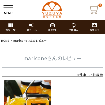
0
view_module
campaign
card_giftcard
autorenew
mail_outline
商品一覧
夏セール
夏ギフト
定期購入
お問合せ
HOME
mariconeさんのレビュー
mariconeさんのレビュー
5
件中
1
-
5
件表示