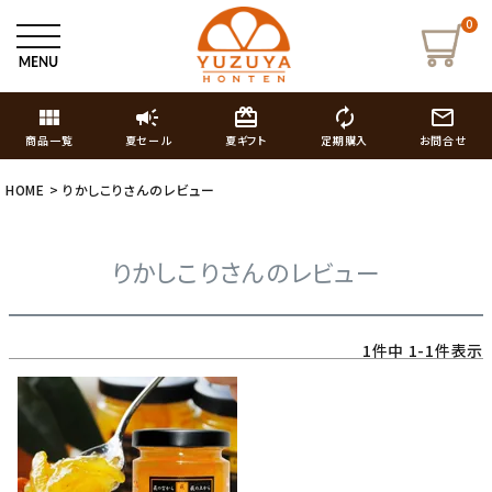
0
view_module
campaign
card_giftcard
autorenew
mail_outline
商品一覧
夏セール
夏ギフト
定期購入
お問合せ
HOME
りかしこりさんのレビュー
りかしこりさんのレビュー
1
件中
1
-
1
件表示