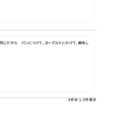
同じだから　パンにつけて、ヨーグルトにかけて、美味し
5
件中
1
-
5
件表示