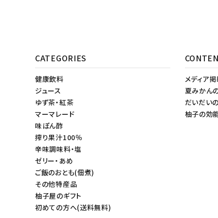
CATEGORIES
CONTE
健康飲料
メディア
ジュース
夏みかん
ゆず茶・紅茶
だいだい
マーマレード
柚子の効
味ぽん酢
搾り果汁100％
辛味調味料・塩
ゼリー・あめ
ご飯のおとも(佃煮)
その他特産品
柚子屋のギフト
初めての方へ(送料無料)