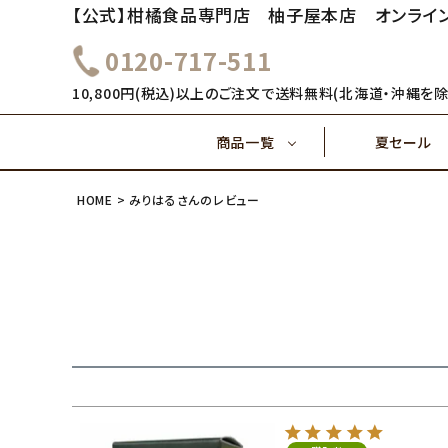
【公式】柑橘食品専門店 柚子屋本店 オンライ
0120-717-511
～1,000円
1,000
健康飲料
10,800円(税込)以上のご注文で送料無料(北海道・沖縄を除
商品一覧
夏セール
4,000円～
5,000
味ぽん酢
HOME
みりはるさんのレビュー
～1,000円
1,000
健康飲料
ご飯のおとも(佃煮)
4,000円～
味ぽん酢
ご飯のおとも(佃煮)