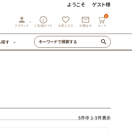
ようこそ
ゲスト様
0
person
info_outline
favorite_outline
mail_outline
3,000円～
マーマレード
アカウント
ご利用ガイド
お気に入り
お問合せ
カート
search
ら探す
ゼリー・あめ
3,000円～
マーマレード
初めての方へ
0円～
ゼリー・あめ
5
件中
1
-
5
件表示
初めての方へ