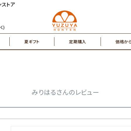
ンストア
円～
2,000円～
ジュース
ゆず茶・紅茶
く)
夏ギフト
定期購入
価格か
円～
7,000円～
搾り果汁100％
辛味調味料・塩
円～
2,000円～
ジュース
ゆず茶・紅茶
その他特産品
ポスト投函商品
5,000円～
7,00
みりはるさんのレビュー
搾り果汁100％
辛味調味料・塩
その他特産品
ポスト投函商品