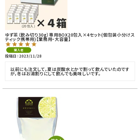
ゆず茶（飲み切り30g）専用BOX20包入×4セット(個包装小分けス
ティック携帯用)【業務用・大容量】
購入者
投稿日
2023/11/28
以前にも注文して，夏は炭酸水とかで割って飲んでいたのです
が，冬はお湯割りにして飲んでも美味しいです。