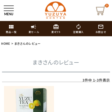
0
view_module
campaign
card_giftcard
autorenew
mail_outline
商品一覧
夏セール
夏ギフト
定期購入
お問合せ
HOME
まきさんのレビュー
まきさんのレビュー
3
件中
1
-
3
件表示