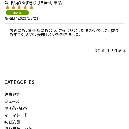
味ぽん酢ゆずきち（150ml）単品
購入者
投稿日
2023/11/28
お肉にも，魚介系にも合う、さっぱりとした味わいでした。香り
もすごく良くて、美味しくいただきました。
3
件中
1
-
3
件表示
CATEGORIES
健康飲料
ジュース
ゆず茶・紅茶
マーマレード
味ぽん酢
搾り果汁100％