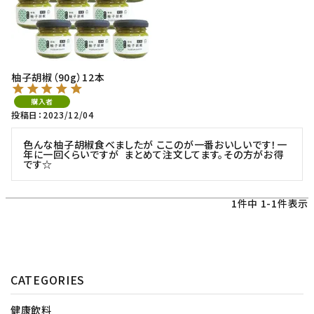
柚子胡椒（90g）12本
購入者
投稿日
2023/12/04
色んな柚子胡椒食べましたが ここのが一番おいしいです！一
年に一回くらいですが  まとめて注文してます。その方がお得
です☆
1
件中
1
-
1
件表示
CATEGORIES
健康飲料