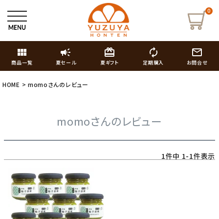
0
view_module
campaign
card_giftcard
autorenew
mail_outline
商品一覧
夏セール
夏ギフト
定期購入
お問合せ
HOME
momoさんのレビュー
momoさんのレビュー
1
件中
1
-
1
件表示