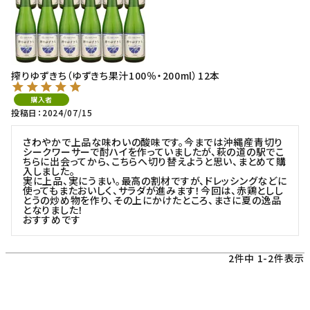
搾りゆずきち（ゆずきち果汁100％・200ml）12本
購入者
投稿日
2024/07/15
さわやかで上品な味わいの酸味です。今までは沖縄産青切り
シークワーサーで酎ハイを作っていましたが、萩の道の駅でこ
ちらに出会ってから、こちらへ切り替えようと思い、まとめて購
入しました。

実に上品、実にうまい。最高の割材ですが、ドレッシングなどに
使ってもまたおいしく、サラダが進みます！今回は、赤鶏としし
とうの炒め物を作り、その上にかけたところ、まさに夏の逸品
となりました！

おすすめです
2
件中
1
-
2
件表示