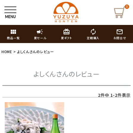
0
view_module
campaign
card_giftcard
autorenew
mail_outline
商品一覧
夏セール
夏ギフト
定期購入
お問合せ
HOME
よしくんさんのレビュー
よしくんさんのレビュー
2
件中
1
-
2
件表示