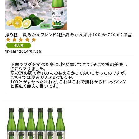
搾り橙 夏みかんブレンド（橙・夏みかん果汁100％・720ml）単品
購入者
投稿日
2024/07/15
下関でフグを食べた際に、橙が着いてきて、そこで橙の美味し
さにハマりました。

萩の道の駅で橙100%のものをかっておいしかったのですが、
こちらでは夏みかんとのブレンド。

100%がよかったけれど、これはこれで割材からドレッシング
と幅広く使えて良いです。