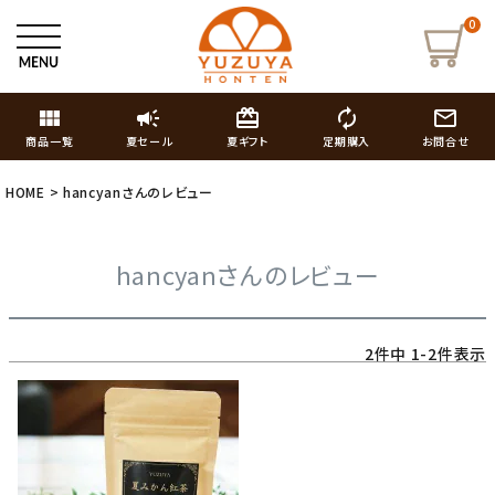
0
view_module
campaign
card_giftcard
autorenew
mail_outline
商品一覧
夏セール
夏ギフト
定期購入
お問合せ
HOME
hancyanさんのレビュー
hancyanさんのレビュー
2
件中
1
-
2
件表示