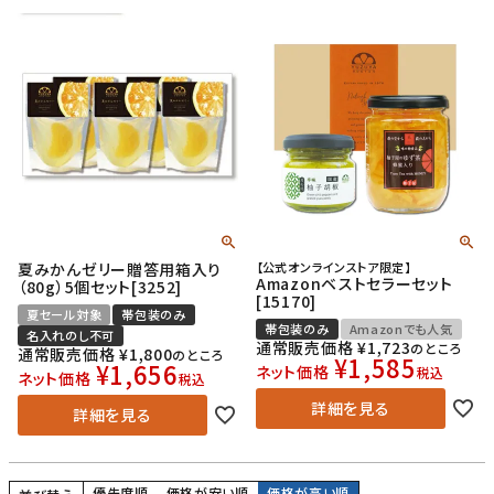
夏みかんゼリー贈答用箱入り
【公式オンラインストア限定】
Amazonベストセラーセット
（80g）5個セット[3252]
[15170]
夏セール対象
帯包装のみ
帯包装のみ
Amazonでも人気
名入れのし不可
通常販売価格
¥
1,723
のところ
通常販売価格
¥
1,800
のところ
¥
1,585
¥
1,656
ネット価格
税込
ネット価格
税込
詳細を見る
詳細を見る
優先度順
価格が安い順
価格が高い順