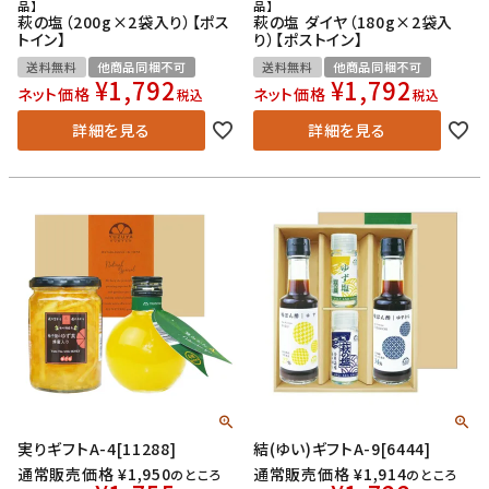
品】
品】
萩の塩（200g×2袋入り）【ポス
萩の塩 ダイヤ（180g×2袋入
トイン】
り）【ポストイン】
送料無料
他商品同梱不可
送料無料
他商品同梱不可
¥
1,792
¥
1,792
ネット価格
ネット価格
税込
税込
詳細を見る
詳細を見る
実りギフトA-4[11288]
結(ゆい)ギフトA-9[6444]
通常販売価格
¥
1,950
通常販売価格
¥
1,914
のところ
のところ