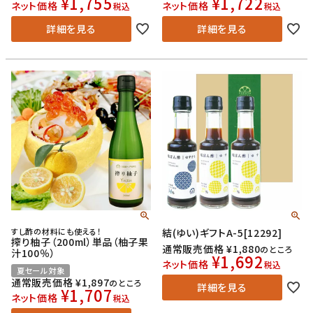
¥
1,755
¥
1,722
ネット価格
ネット価格
税込
税込
詳細を見る
詳細を見る
すし酢の材料にも使える！
結(ゆい)ギフトA-5[12292]
搾り柚子（200ml）単品（柚子果
通常販売価格
¥
1,880
のところ
汁100％）
¥
1,692
ネット価格
税込
夏セール対象
通常販売価格
¥
1,897
のところ
詳細を見る
¥
1,707
ネット価格
税込