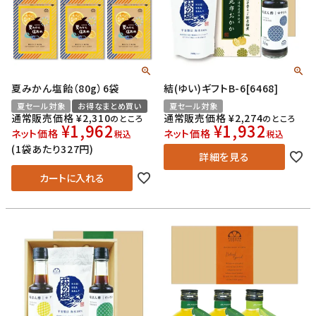
夏みかん塩飴（80g）6袋
結(ゆい)ギフトB-6[6468]
夏セール対象
お得なまとめ買い
夏セール対象
通常販売価格
¥
2,310
通常販売価格
¥
2,274
のところ
のところ
¥
1,962
¥
1,932
ネット価格
ネット価格
税込
税込
(1袋あたり327円)
詳細を見る
カートに入れる