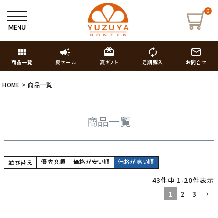
0
view_module
campaign
card_giftcard
autorenew
mail_outline
商品一覧
夏セール
夏ギフト
定期購入
お問合せ
HOME
商品一覧
商品一覧
優先度順
価格が安い順
価格が高い順
並び替え
43
件中
1
-
20
件表示
1
2
3