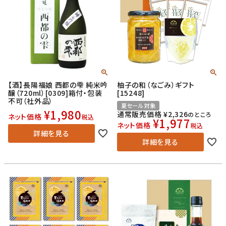
【酒】長陽福娘 西都の雫 純米吟
柚子の和（なごみ）ギフト
醸（720ml）[0309]箱付・包装
[15248]
不可（社外品）
夏セール対象
¥
1,980
通常販売価格
¥
2,326
のところ
ネット価格
税込
¥
1,977
ネット価格
税込
詳細を見る
詳細を見る