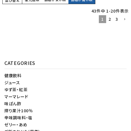
並び替え
43
件中
1
-
20
件表示
1
2
3
CATEGORIES
健康飲料
ジュース
ゆず茶・紅茶
マーマレード
味ぽん酢
搾り果汁100％
辛味調味料・塩
ゼリー・あめ