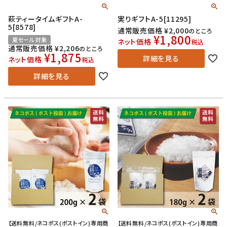
萩ティータイムギフトA-
実りギフトA-5[11295]
5[8578]
通常販売価格
¥
2,000
のところ
¥
1,800
夏セール対象
ネット価格
税込
通常販売価格
¥
2,206
のところ
¥
1,875
詳細を見る
ネット価格
税込
詳細を見る
【送料無料/ネコポス(ポストイン)専用商
【送料無料/ネコポス(ポストイン)専用商