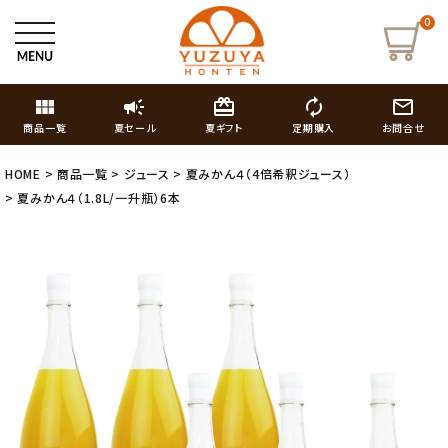
0
view_module
campaign
card_giftcard
autorenew
mail_outline
商品一覧
夏セール
夏ギフト
定期購入
お問合せ
HOME
商品一覧
ジュース
夏みかん４（4倍希釈ジュース）
夏みかん４（1.8L/一升瓶）6本