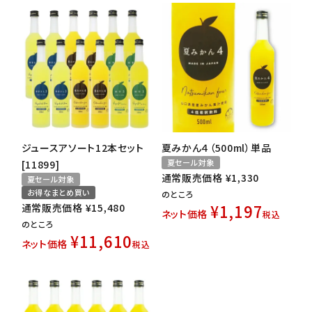
ジュースアソート12本セット
夏みかん４（500ml）単品
夏セール対象
[11899]
通常販売価格
¥
1,330
夏セール対象
お得なまとめ買い
のところ
¥
1,197
通常販売価格
¥
15,480
ネット価格
税込
のところ
¥
11,610
ネット価格
税込