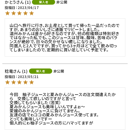
かとう
1
非公開
購入者
投稿日
2023/06/17
山口へ旅行に行き、お土産として買って帰った一品だったので
すが、あまりのおいしさに通販でリピートしました。

温州みかんは昔から好きなのですが、他の柑橘類は特別好き
ではなかった私でも、このジュースは甘味、酸味、苦味のバラ
ンスが絶妙で、日々の欠かせない癒しになりました。

同居人と2人でですが、買ってから3ヶ月ほどで全て飲み切っ
てしまいましたので、定期的に買い足していく予定です。
稔竜
1
非公開
購入者
投稿日
2023/05/21
今回　柚子ジュースと夏みかんジュースの注文間違えたか
ら　交換して欲しいのですがと言って

交換してもらいました（苦笑）

夏みかんジュースも美味しいんですよぉ〜

愛媛のみかんジュースに負けてません。

友達の店でゎココの夏みかんジュース使ってます。

とっても美味しいですー

個人的にゎ柚子ジュースの方にハマってますが