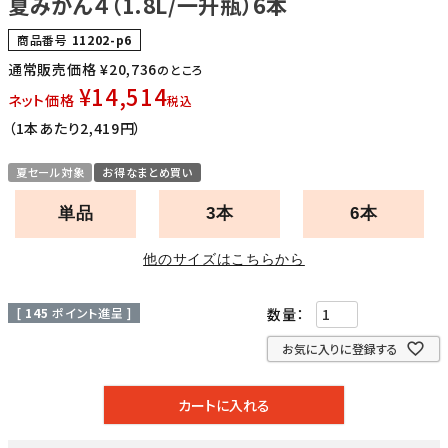
夏みかん４（1.8L/一升瓶）6本
商品番号
11202-p6
通常販売価格
¥
20,736
のところ
¥
14,514
ネット価格
税込
（1本あたり2,419円）
夏セール対象
お得なまとめ買い
単品
3本
6本
他のサイズはこちらから
[
145
ポイント進呈 ]
お気に入りに登録する
カートに入れる