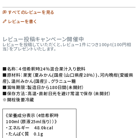
すべてのレビューを見る
レビューを書く
レビュー投稿キャンペーン開催中
レビューを投稿していただくと、レビュー1件につき100pt(100円相
当）をプレゼントいたします。
■名称：４倍希釈時24％混合果汁入り飲料
■原材料：果実（夏みかん(国産（山口県産28%）)、河内晩柑(愛媛県
産)、温州みかん(国産)）、グラニュー糖
■賞味期限：製造日から180日間(未開封）
■保存方法：高温・直射日光を避け常温で保存（未開封）
※開栓後要冷蔵
《栄養成分表示（4倍希釈時
100ml（原液25ml当り））》
・エネルギー 48.0kcal
・たんぱく質 0.1g