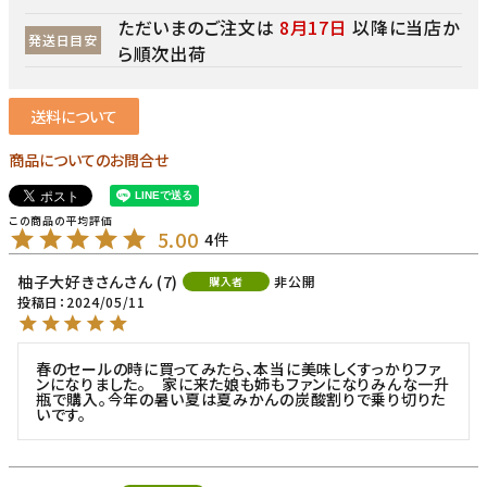
ただいまのご注文は
8月17日
以降に当店か
発送日目安
ら順次出荷
送料について
商品についてのお問合せ
5.00
4
柚子大好きさん
7
非公開
購入者
投稿日
2024/05/11
春のセールの時に買ってみたら、本当に美味しくすっかりファ
ンになりました。　家に来た娘も姉もファンになりみんな一升
瓶で購入。今年の暑い夏は夏みかんの炭酸割りで乗り切りた
いです。