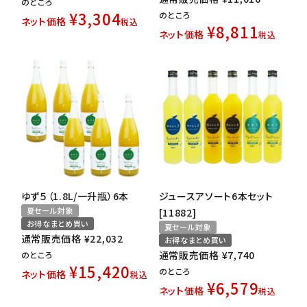
のところ
¥
3,304
のところ
ネット価格
税込
¥
8,811
ネット価格
税込
ゆず５（1.8L/一升瓶）6本
ジュースアソート6本セット
夏セール対象
[11882]
お得なまとめ買い
夏セール対象
通常販売価格
¥
22,032
お得なまとめ買い
通常販売価格
¥
7,740
のところ
¥
15,420
のところ
ネット価格
税込
¥
6,579
ネット価格
税込