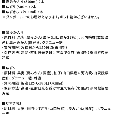
■夏みかん４（500ml）2本
■ゆず５（500ml）2本
■ゆずきち３（500ml）2本
※ダンボールでのお届けとなります。ギフト箱はございません。
■夏みかん４
・原材料：果実（夏みかん(国産（山口県産28%）)、河内晩柑(愛媛県
産)、温州みかん(国産)）、グラニュー糖
・賞味期限：製造日から180日間(未開封）
・保存方法：高温・直射日光を避け常温で保存（未開封）※開栓後要
冷蔵
■ゆず5
・原材料：果実（夏みかん(国産)、柚子(山口県産)、河内晩柑(愛媛県
産)）、グラニュー糖、蜂蜜
・賞味期限：製造日から180日（未開封）
・保存方法：高温・直射日光を避け常温で保存（未開封）※開栓後要
冷蔵
■ゆずきち3
・原材料：果実（長門ゆずきち（山口県産）、夏みかん(国産)）、グラニュ
ー糖