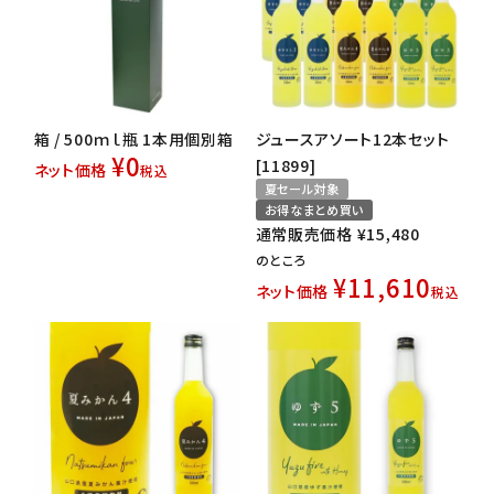
箱 / 500ｍｌ瓶 1本用個別箱
ジュースアソート12本セット
¥
0
[11899]
ネット価格
税込
夏セール対象
お得なまとめ買い
通常販売価格
¥
15,480
のところ
¥
11,610
ネット価格
税込