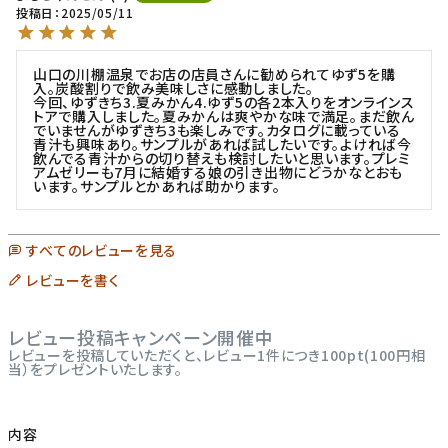
投稿日
2025/05/11
山口の川棚温泉でお店の店員さんに勧められてゆず5を購
入。炭酸割りで飲み美味しさに感動しました。

今回、ゆずきち3.夏みかん4.ゆず5の各2本入りをオンラインス
トアで購入しました。夏みかんは爽やかな味で満足。まだ飲ん
でいませんがゆずきち3も楽しみです。カタログに載っている
青汁も興味あり。サンプルがあれば試したいです。よければ今
飲んでる青汁からの切り替えも検討したいと思います。プレミ
アムゼリーも7月に結婚する娘の引き出物にどうかなとおも
います。サンプルとかあれば助かります。
すべてのレビューを見る
レビューを書く
レビュー投稿キャンペーン開催中
レビューを投稿していただくと、レビュー1件につき100pt(100円相
当）をプレゼントいたします。
内容