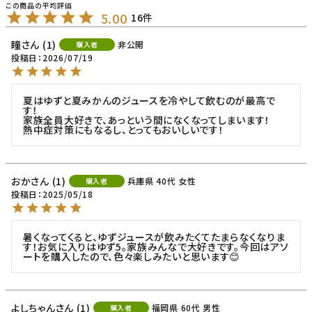
5.00
16
瞳
1
非公開
購入者
投稿日
2026/07/19
夏はゆずと夏みかんのジュースを冷やして飲むのが最高で
す！

家族全員大好きで、あっという間になくなってしまいます！

熱中症対策にもなるし、とってもおいしいです！
おか
1
兵庫県
40代
女性
購入者
投稿日
2025/05/18
暑くなってくると、ゆずジュースが飲みたくてたまらなくなりま
す！お気に入りはゆず5。家族みんなで大好きです。今回はアソ
ートを購入したので、色々楽しみたいと思います😊
よしちゃん
1
福岡県
60代
男性
購入者