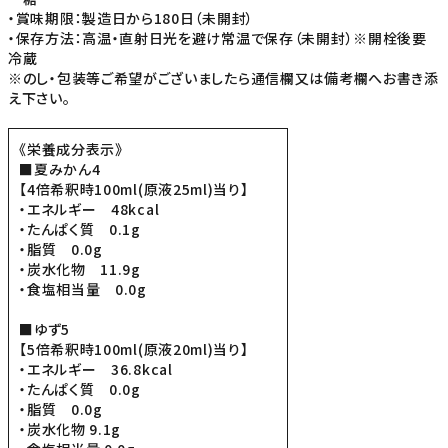
・賞味期限：製造日から180日（未開封）
・保存方法：高温・直射日光を避け常温で保存（未開封）※開栓後要
冷蔵
※のし・包装等ご希望がございましたら通信欄又は備考欄へお書き添
え下さい。
《栄養成分表示》
■夏みかん4
【4倍希釈時100ml(原液25ml)当り】
・エネルギー 48kcal
・たんぱく質 0.1g
・脂質 0.0g
・炭水化物 11.9g
・食塩相当量 0.0g
■ゆず5
【5倍希釈時100ml(原液20ml)当り】
・エネルギー 36.8kcal
・たんぱく質 0.0g
・脂質 0.0g
・炭水化物 9.1g