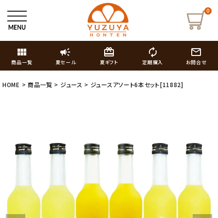
0
view_module
campaign
card_giftcard
autorenew
mail_outline
商品一覧
夏セール
夏ギフト
定期購入
お問合せ
HOME
商品一覧
ジュース
ジュースアソート6本セット[11882]