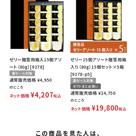
ゼリー贈答用箱入15個アソ
ゼリー15個アソート贈答用箱
ート（80g）[9278]
入り（80g）15個セット×5箱
夏セール対象
[9278-p5]
通常販売価格
¥
4,950
夏セール対象
ギフトまとめ買い
のところ
¥
4,207
通常販売価格
¥
24,750
ネット価格
税込
のところ
¥
19,800
ネット価格
税込
この商品を見た人は、