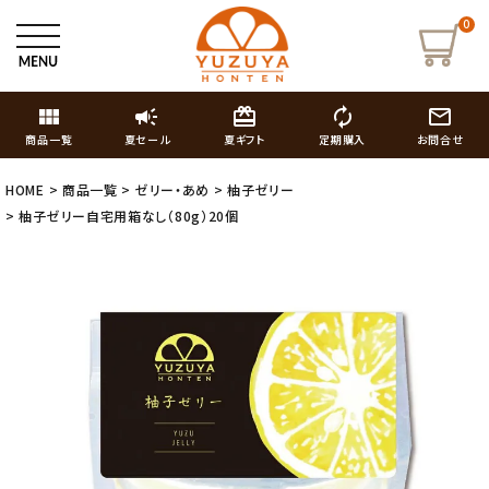
0
view_module
campaign
card_giftcard
autorenew
mail_outline
商品一覧
夏セール
夏ギフト
定期購入
お問合せ
HOME
商品一覧
ゼリー・あめ
柚子ゼリー
柚子ゼリー自宅用箱なし（80g）20個