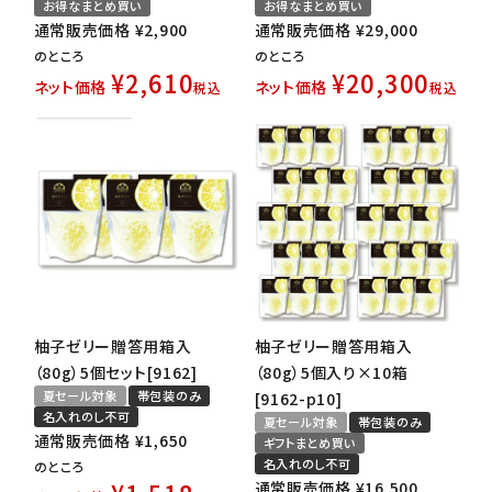
お得なまとめ買い
お得なまとめ買い
通常販売価格
¥
2,900
通常販売価格
¥
29,000
のところ
のところ
¥
2,610
¥
20,300
ネット価格
ネット価格
税込
税込
柚子ゼリー贈答用箱入
柚子ゼリー贈答用箱入
（80g）5個セット[9162]
（80g）5個入り×10箱
夏セール対象
帯包装のみ
[9162-p10]
名入れのし不可
夏セール対象
帯包装のみ
通常販売価格
¥
1,650
ギフトまとめ買い
名入れのし不可
のところ
通常販売価格
¥
16,500