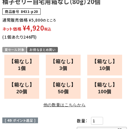
柚子ゼリー自宅用箱なし（80g）20個
商品番号
8431-p20
通常販売価格
¥
5,800
のところ
¥
4,920
ネット価格
税込
(１個あたり246円)
夏セール対象
お得なまとめ買い
【箱なし】
【箱なし】
【箱なし】
1個
3個
10個
【箱なし】
【箱なし】
【箱なし】
20個
50個
100個
他の数量はこちらから
[
49
ポイント進呈 ]