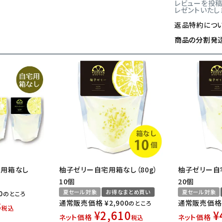
レビューを投稿し
レゼントいたし
返品特約につ
商品の分割発
宅用箱なし
柚子ゼリー自宅用箱なし（80g）
柚子ゼリー自宅
10個
20個
夏セール対象
お得なまとめ買い
夏セール対象
0
のところ
3
通常販売価格
¥
2,900
通常販売価格
のところ
税込
¥
2,610
¥
ネット価格
ネット価格
税込