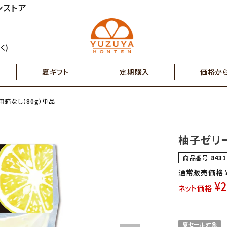
ンストア
円～
2,000円～
ジュース
ゆず茶・紅茶
く)
夏ギフト
定期購入
価格か
円～
7,000円～
搾り果汁100％
辛味調味料・塩
箱なし（80g）単品
円～
2,000円～
ジュース
ゆず茶・紅茶
その他特産品
ポスト投函商品
柚子ゼリー
5,000円～
7,00
商品番号
8431
搾り果汁100％
辛味調味料・塩
通常販売価格
¥
ネット価格
その他特産品
ポスト投函商品
夏セール対象