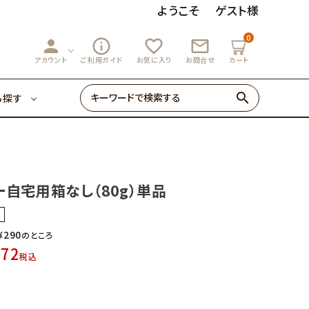
ようこそ
ゲスト様
0
person
info_outline
favorite_outline
mail_outline
3,000円～
マーマレード
アカウント
ご利用ガイド
お気に入り
お問合せ
カート
search
ら探す
ゼリー・あめ
3,000円～
マーマレード
初めての方へ
自宅用箱なし（80g）単品
0円～
ゼリー・あめ
¥
290
のところ
272
税込
初めての方へ