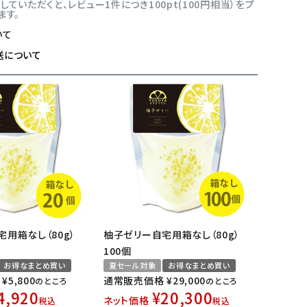
ていただくと、レビュー1件につき100pt(100円相当）をプ
ます。
いて
送について
用箱なし（80g）
柚子ゼリー自宅用箱なし（80g）
100個
お得なまとめ買い
夏セール対象
お得なまとめ買い
¥
5,800
通常販売価格
¥
29,000
のところ
のところ
4,920
¥
20,300
ネット価格
税込
税込