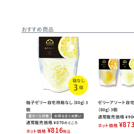
おすすめ商品
柚子ゼリー自宅用箱なし（80g）3
ゼリーアソート自
個
（80g）3個
夏セール対象
お得なまとめ買い
通常販売価格
¥
90
通常販売価格
¥
870
¥
87
のところ
ネット価格
¥
816
ネット価格
税込