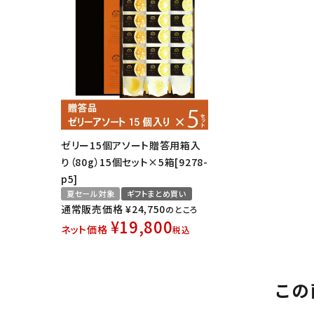
ゼリー15個アソート贈答用箱入
り（80g）15個セット×5箱[9278-
p5]
夏セール対象
ギフトまとめ買い
通常販売価格
¥
24,750
のところ
¥
19,800
ネット価格
税込
この