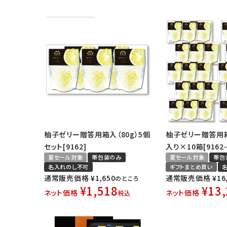
柚子ゼリー贈答用箱入（80g）5個
柚子ゼリー贈答用箱
セット[9162]
入り×10箱[9162-
夏セール対象
帯包装のみ
夏セール対象
帯包
名入れのし不可
ギフトまとめ買い
通常販売価格
¥
1,650
通常販売価格
¥
16
のところ
¥
1,518
¥
13
ネット価格
ネット価格
税込