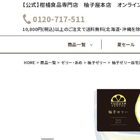
【公式】柑橘食品専門店 柚子屋本店 オンライ
0120-717-511
～1,000円
1,000
健康飲料
10,800円(税込)以上のご注文で送料無料(北海道・沖縄を除
商品一覧
夏セール
4,000円～
5,000
味ぽん酢
HOME
商品一覧
ゼリー・あめ
柚子ゼリー
柚子ゼリー自宅用
～1,000円
1,000
健康飲料
ご飯のおとも(佃煮)
4,000円～
味ぽん酢
ご飯のおとも(佃煮)