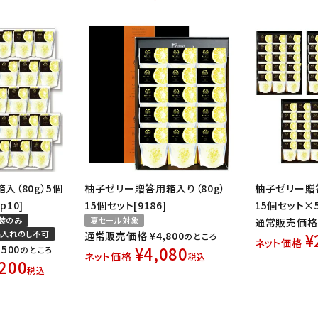
入（80g）5個
柚子ゼリー贈答用箱入り（80g）
柚子ゼリー贈答
p10]
15個セット[9186]
15個セット×5
装のみ
夏セール対象
通常販売価格
名入れのし不可
通常販売価格
¥
4,800
¥
のところ
ネット価格
,500
¥
4,080
のところ
ネット価格
税込
,200
税込