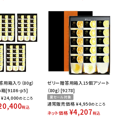
用箱入り（80g）
ゼリー贈答用箱入15個アソート
箱[9186-p5]
（80g）[9278]
夏セール対象
¥
24,000
のところ
20,400
通常販売価格
¥
4,950
のところ
税込
¥
4,207
ネット価格
税込