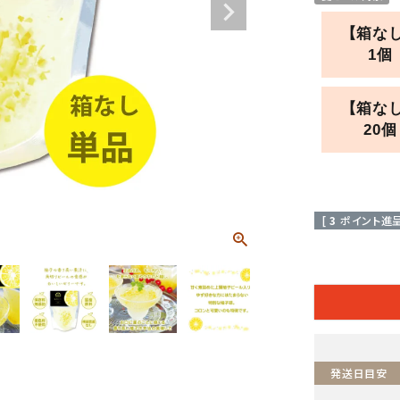
【箱な
1個
【箱な
20個
[
3
ポイント進呈
発送日目安