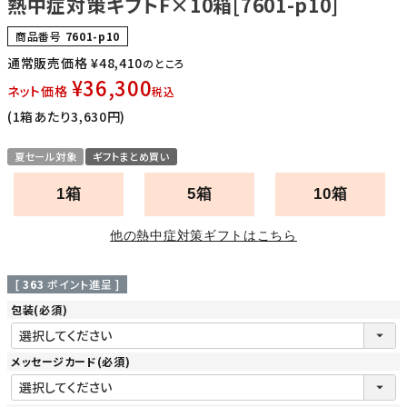
熱中症対策ギフトF×10箱[7601-p10]
商品番号
7601-p10
通常販売価格
¥
48,410
のところ
¥
36,300
ネット価格
税込
(1箱あたり3,630円)
夏セール対象
ギフトまとめ買い
1箱
5箱
10箱
他の熱中症対策ギフトはこちら
[
363
ポイント進呈 ]
包装
(必須)
メッセージカード
(必須)