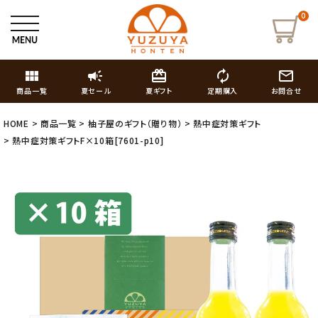
0
view_module
campaign
card_giftcard
autorenew
mail_outline
商品一覧
夏セール
夏ギフト
定期購入
お問合せ
HOME
商品一覧
柚子屋のギフト（贈り物）
熱中症対策ギフト
熱中症対策ギフトF×10箱[7601-p10]