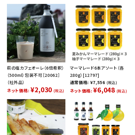
萩の塩カフェオーレ（6倍希釈）
マーマレード6本アソート（各
（500ml）包装不可［20062］
280g）[12797]
（社外品）
通常価格: ¥7,556
(税込)
¥2,030
¥6,048
ネット価格:
ネット価格:
(税込)
(税込)