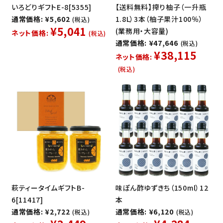
いろどりギフトE-8[5355]
【送料無料】搾り柚子（一升瓶
通常価格: ¥5,602
1.8L）3本（柚子果汁100％）
(税込)
¥5,041
(業務用・大容量)
ネット価格:
(税込)
通常価格: ¥47,646
(税込)
¥38,115
ネット価格:
(税込)
萩ティータイムギフトB-
味ぽん酢ゆずきち（150ml）12
6[11417]
本
通常価格: ¥2,722
通常価格: ¥6,120
(税込)
(税込)