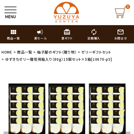
0
view_module
campaign
card_giftcard
autorenew
mail_outline
商品一覧
夏セール
夏ギフト
定期購入
お問合せ
HOME
商品一覧
柚子屋のギフト（贈り物）
ゼリーギフトセット
ゆずきちゼリー贈答用箱入り（80g）15個セット×5箱[10670-p5]