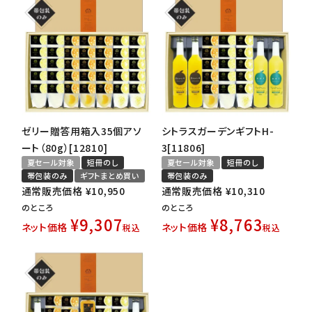
ゼリー贈答用箱入35個アソ
シトラスガーデンギフトH-
ート（80g）[12810]
3[11806]
夏セール対象
短冊のし
夏セール対象
短冊のし
帯包装のみ
ギフトまとめ買い
帯包装のみ
通常販売価格
¥
10,950
通常販売価格
¥
10,310
のところ
のところ
¥
9,307
¥
8,763
ネット価格
ネット価格
税込
税込