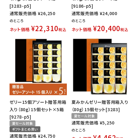
[3283-p5]
[9186-p5]
通常販売価格
¥
26,250
通常販売価格
¥
24,000
のところ
のところ
¥
22,310
¥
20,400
ネット価格
ネット価格
税込
税込
ゼリー15個アソート贈答用箱
夏みかんゼリー贈答用箱入り
入り（80g）15個セット×5箱
（80g）15個セット[3283]
夏セール対象
[9278-p5]
通常販売価格
¥
5,250
夏セール対象
ギフトまとめ買い
のところ
¥
4,462
通常販売価格
¥
24,750