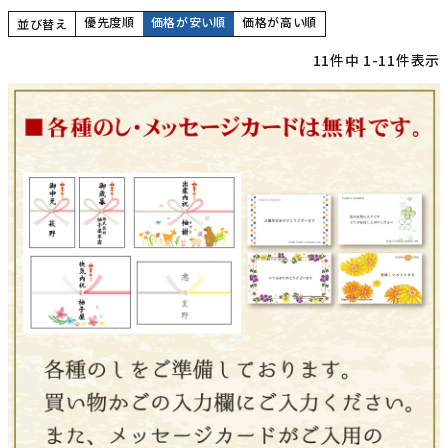
優先度順
価格が安い順
価格が高い順
並び替え
11
件中
1
-
11
件表示