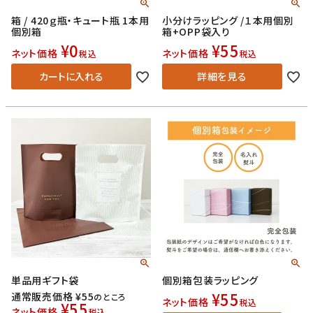
箱 / 420ｇ瓶・キュート瓶 1本用
小分けラッピング /１本用個別
個別箱
箱+OPP袋入り
¥
0
¥
55
ネット価格
ネット価格
税込
税込
カートに入れる
詳細を見る
単品用ギフト袋
個別箱包装ラッピング
¥
55
通常販売価格
¥
55
のところ
ネット価格
税込
¥
55
ネット価格
税込