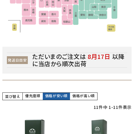
ただいまのご注文は
8月17日
以降
発送日目安
に当店から順次出荷
優先度順
価格が安い順
価格が高い順
並び替え
11
件中
1
-
11
件表示