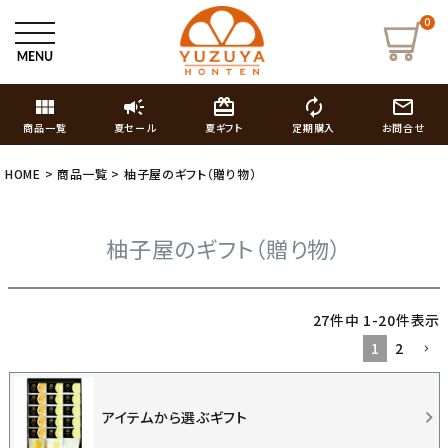
0
view_module
campaign
card_giftcard
autorenew
mail_outline
商品一覧
夏セール
夏ギフト
定期購入
お問合せ
HOME
商品一覧
柚子屋のギフト（贈り物）
柚子屋のギフト（贈り物）
27
件中
1
-
20
件表示
1
2
アイテムから選ぶギフト