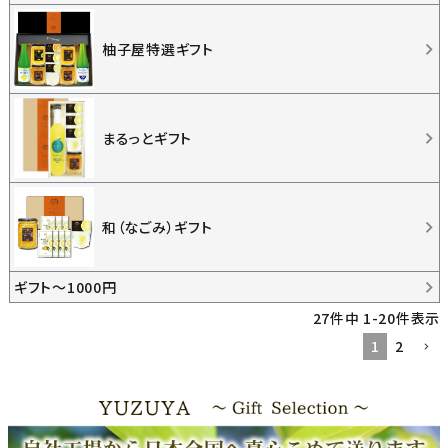
柚子屋特選ギフト
まるっとギフト
和（なごみ）ギフト
ギフト～1000円
27
件中
1
-
20
件表示
1
2