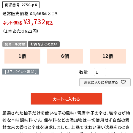
商品番号
2750-p6
通常販売価格
¥
4,668
のところ
¥
3,732
ネット価格
税込
（１本あたり622円）
夏セール対象
お得なまとめ買い
1個
6個
12個
[
37
ポイント進呈 ]
お気に入りに登録する
カートに入れる
厳選された柚子だけを使い柚子の風味・青唐辛子の辛さ、塩辛さが絶
妙な辛味調味料です。 保存料などの添加物は一切使用せず自然の素
材本来の香りと辛味を追求しました。上品で味わい深い逸品をひとさ