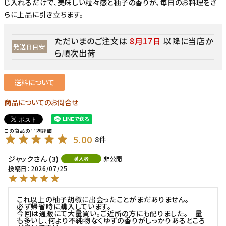
じ入れるだけで、美味しい粒々感と柚子の香りが、毎日のお料理をさ
らに上品に引き立ちます。
ただいまのご注文は
8月17日
以降に当店か
発送日目安
ら順次出荷
送料について
商品についてのお問合せ
5.00
8
ジャック
3
非公開
購入者
投稿日
2026/07/25
これ以上の柚子胡椒に出会ったことがまだありません。

必ず帰省時に購入しています。

今回は通販にて大量買い。ご近所の方にも配りました。　量
も多いし、何より不純物なくゆずの香りがしっかりあるところ