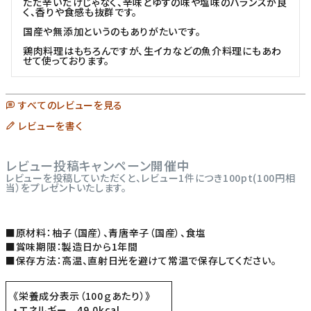
ただ辛いだけじゃなく、辛味とゆずの味や塩味のバランスが良
く、香りや食感も抜群です。

国産や無添加というのもありがたいです。

鶏肉料理はもちろんですが、生イカなどの魚介料理にもあわ
せて使っております。
すべてのレビューを見る
レビューを書く
レビュー投稿キャンペーン開催中
レビューを投稿していただくと、レビュー1件につき100pt(100円相
当）をプレゼントいたします。
■原材料：柚子（国産）、青唐辛子（国産）、食塩
■賞味期限：製造日から1年間
■保存方法：高温、直射日光を避けて常温で保存してください。
《栄養成分表示（100ｇあたり）》
・エネルギー 49.0kcal