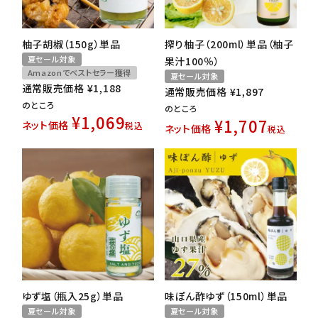
柚子胡椒（150g）単品
搾り柚子（200ml）単品（柚子
夏セール対象
果汁100％）
Amazonでベストセラー獲得
夏セール対象
通常販売価格
¥
1,188
通常販売価格
¥
1,897
のところ
のところ
¥
1,069
¥
1,707
ネット価格
税込
ネット価格
税込
ゆず塩（瓶入25g）単品
味ぽん酢ゆず（150ml）単品
夏セール対象
夏セール対象