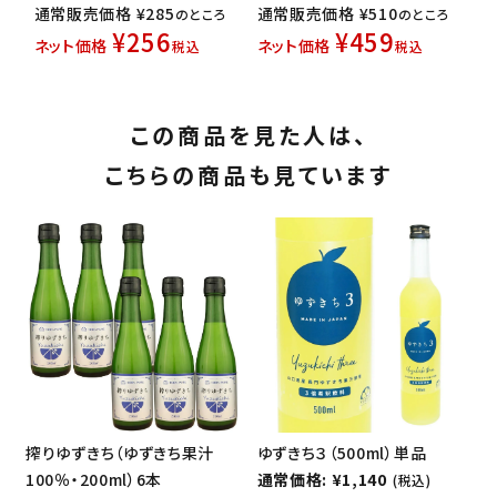
通常販売価格
¥
285
通常販売価格
¥
510
のところ
のところ
¥
256
¥
459
ネット価格
ネット価格
税込
税込
この商品を見た人は、
こちらの商品も見ています
搾りゆずきち（ゆずきち果汁
ゆずきち３（500ml）単品
100％・200ml）6本
通常価格: ¥1,140
(税込)