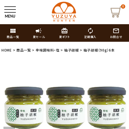
0
view_module
campaign
card_giftcard
autorenew
mail_outline
商品一覧
夏セール
夏ギフト
定期購入
お問合せ
HOME
商品一覧
辛味調味料・塩
柚子胡椒
柚子胡椒（90g）6本