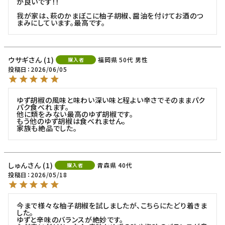
が良いです！！

我が家は、萩のかまぼこに柚子胡椒、醤油を付けてお酒のつ
まみにしています。最高です。
ウサギ
1
福岡県
50代
男性
購入者
投稿日
2026/06/05
ゆず胡椒の風味と味わい深い味と程よい辛さでそのままパク
パク食べれます。

他に類をみない最高のゆず胡椒です。

もう他のゆず胡椒は食べれません。

家族も絶品でした。
しゅん
1
青森県
40代
購入者
投稿日
2026/05/18
今まで様々な柚子胡椒を試しましたが、こちらにたどり着きま
した。

ゆずと辛味のバランスが絶妙です。
