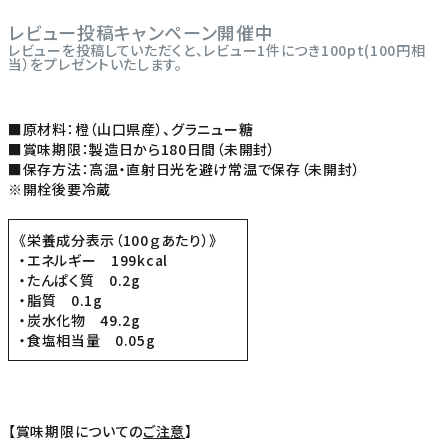
レビュー投稿キャンペーン開催中
レビューを投稿していただくと、レビュー1件につき100pt(100円相
当）をプレゼントいたします。
■原材料：橙（山口県産）、グラニュー糖
■賞味期限：製造日から180日間（未開封）
■保存方法：高温・直射日光を避け常温で保存（未開封）
※開栓後要冷蔵
《栄養成分表示（100ｇあたり）》
・エネルギー 199kcal
・たんぱく質 0.2g
・脂質 0.1g
・炭水化物 49.2g
・食塩相当量 0.05g
【賞味期限についての
ご注意
】