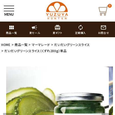
0
view_module
campaign
card_giftcard
autorenew
mail_outline
商品一覧
夏セール
夏ギフト
定期購入
お問合せ
HOME
商品一覧
マーマレード
だいだいグリーンスライス
だいだいグリーンスライス（くずれ280g）単品