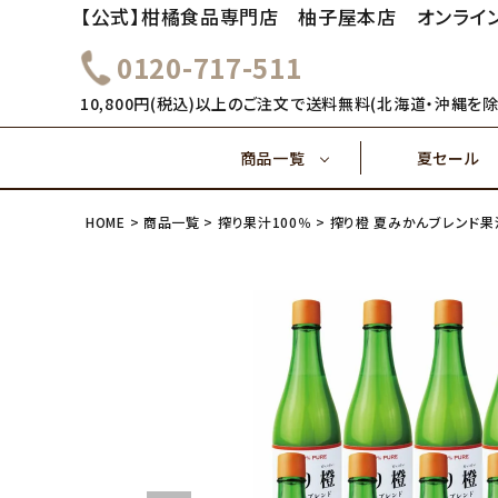
【公式】柑橘食品専門店 柚子屋本店 オンライ
0120-717-511
～1,000円
1,000
健康飲料
10,800円(税込)以上のご注文で送料無料(北海道・沖縄を除
商品一覧
夏セール
4,000円～
5,000
味ぽん酢
HOME
商品一覧
搾り果汁100％
搾り橙 夏みかんブレンド果
～1,000円
1,000
健康飲料
ご飯のおとも(佃煮)
4,000円～
味ぽん酢
ご飯のおとも(佃煮)