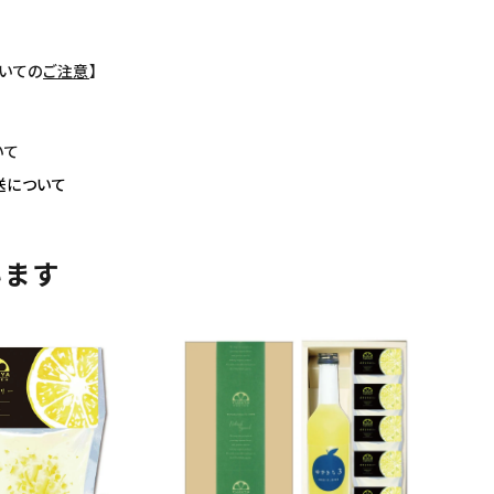
いての
ご注意
】
いて
送について
います