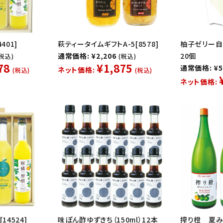
401]
萩ティータイムギフトA-5[8578]
柚子ゼリー自
通常価格: ¥2,206
20個
(税込)
(税込)
78
¥1,875
通常価格: ¥5
ネット価格:
(税込)
(税込)
ネット価格:
14524]
味ぽん酢ゆずきち（150ml）12本
搾り橙 夏み