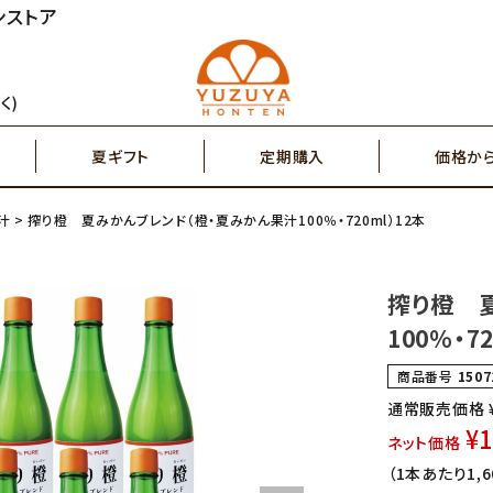
ンストア
円～
2,000円～
ジュース
ゆず茶・紅茶
く)
夏ギフト
定期購入
価格か
円～
7,000円～
搾り果汁100％
辛味調味料・塩
汁
搾り橙 夏みかんブレンド（橙・夏みかん果汁100％・720ml）12本
円～
2,000円～
ジュース
ゆず茶・紅茶
その他特産品
ポスト投函商品
搾り橙 
5,000円～
7,00
100％・7
搾り果汁100％
辛味調味料・塩
商品番号
1507
通常販売価格
¥
1
ネット価格
その他特産品
ポスト投函商品
（1本あたり1,6