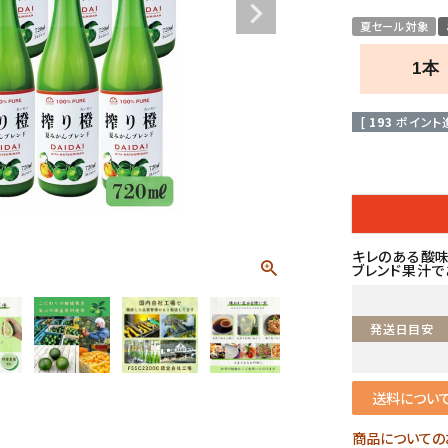
夏セール対象
1本
[
193
ポイント進
キレのある酸味
ブレンド果汁で
発送日目安
送料につい
商品についての