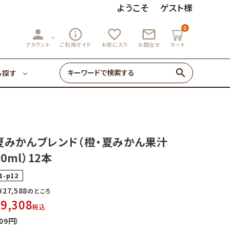
ようこそ
ゲスト様
0
person
info_outline
favorite_outline
mail_outline
3,000円～
マーマレード
アカウント
ご利用ガイド
お気に入り
お問合せ
カート
search
ら探す
ゼリー・あめ
3,000円～
マーマレード
初めての方へ
夏みかんブレンド（橙・夏みかん果汁
0円～
20ml）12本
ゼリー・あめ
1-p12
¥
27,588
のところ
9,308
税込
初めての方へ
09円）