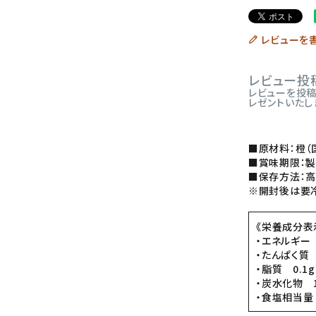
レビューを
レビュー投
レビューを投稿し
レゼントいたし
■原材料：橙（
■賞味期限：製
■保存方法：高
※開封後は要
《栄養成分表示
・エネルギー 4
・たんぱく質 
・脂質 0.1g
・炭水化物 1
・食塩相当量