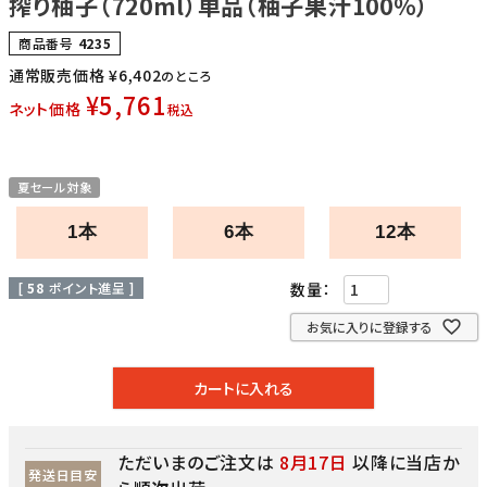
搾り柚子（720ml）単品（柚子果汁100％）
商品番号
4235
通常販売価格
¥
6,402
のところ
¥
5,761
ネット価格
税込
夏セール対象
1本
6本
12本
[
58
ポイント進呈 ]
お気に入りに登録する
カートに入れる
ただいまのご注文は
8月17日
以降に当店か
発送日目安