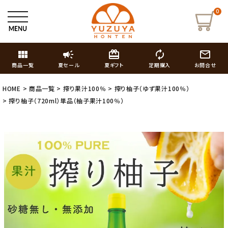
0
view_module
campaign
card_giftcard
autorenew
mail_outline
商品一覧
夏セール
夏ギフト
定期購入
お問合せ
HOME
商品一覧
搾り果汁100％
搾り柚子（ゆず果汁100％）
搾り柚子（720ml）単品（柚子果汁100％）