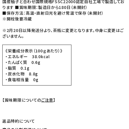
国産柚子と合わせ国際規格FSSC22000認定自社工場で製造してお
ります ■賞味期限：製造日から180日（未開封）
■保存方法：高温・直射日光を避け常温で保存（未開封）
※開栓後要冷蔵
※2月20日以降発送分より、茶瓶に変更となります。中身に変更はご
ざいません。
《栄養成分表示（100ｇあたり）》
・エネルギー 38.0kcal
・たんぱく質 0.6g
・脂質 0.1g
・炭水化物 8.8g
・食塩相当量 0g
【賞味期限についての
ご注意
】
返品特約について