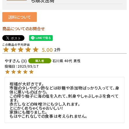
ら順次出荷
送料について
商品についてのお問合せ
5.00
2
やす
3
石川県
40代
男性
購入者
投稿日
2025/05/17
柑橘が大好きです。

市販のタレやポン酢などは砂糖や添加物ばっかり入ってて、身
体に悪いものばかり。

この搾り柚子に海の塩を入れて、刺身やしゃぶしゃぶを食べて
ます。

赤だしなどの味噌汁にも少し入れます。

とにかくめちゃくちゃおいしい！

家族にも贈りました。

もはやこれなしでの食事は考えられません。