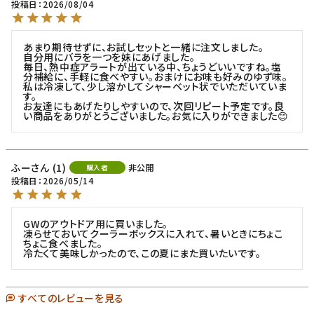
投稿日
2026/08/04
あまり期待せずに、お試しセットと一緒に注文しました。

自分用にバラを一つを妹にあげました。

毎日、熱中症アラートが出ている中、ちょうどいいですね。塩
分補給に、手軽に食べやすい。おまけにお味も好みのゆず味。

私は冷凍して、少し溶かしてシャーベット状でいただいていま
す。

お友達にもあげたりしやすいので、次回リピート予定です。良
い商品をありがとうございました。お気に入りができました😊
ふー
1
非公開
購入者
投稿日
2026/05/14
GWのアウトドア用に買いました。

凍らせておいてクーラーボックスに入れて、暑いときにちょこ
ちょこ食べました。

冷たくて美味しかったので、この夏にまた買いたいです。
すべてのレビューを見る