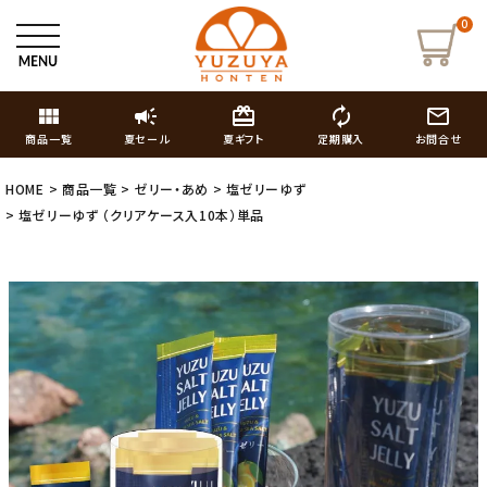
0
view_module
campaign
card_giftcard
autorenew
mail_outline
商品一覧
夏セール
夏ギフト
定期購入
お問合せ
HOME
商品一覧
ゼリー・あめ
塩ゼリーゆず
塩ゼリーゆず （クリアケース入10本）単品