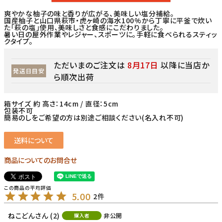
爽やかな柚子の味と香りが広がる、美味しい塩分補給。
国産柚子と山口県萩市・虎ヶ崎の海水100%から丁寧に平釜で炊い
た「萩の塩」使用、美味しさと食感にこだわりました。
暑い日の屋外作業やレジャー、スポーツに。手軽に食べられるスティッ
クタイプ。
ただいまのご注文は
8月17日
以降に当店か
発送日目安
ら順次出荷
箱サイズ 約 高さ：14cm / 直径：5cm
包装不可
簡易のしをご希望の方は別途ご相談ください(名入れ不可)
送料について
商品についてのお問合せ
5.00
2
ねこどん
2
非公開
購入者