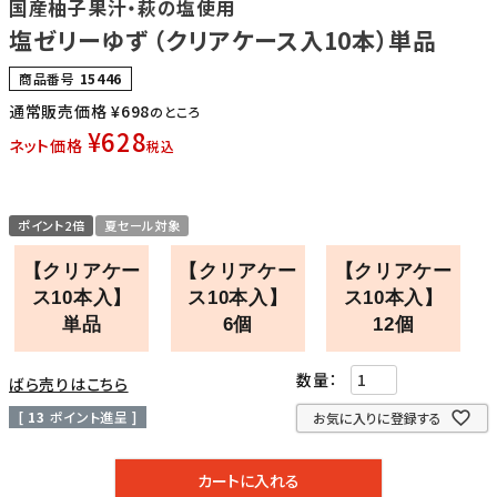
国産柚子果汁・萩の塩使用
塩ゼリーゆず （クリアケース入10本）単品
商品番号
15446
通常販売価格
¥
698
のところ
¥
628
ネット価格
税込
ポイント2倍
夏セール対象
【クリアケー
【クリアケー
【クリアケー
ス10本入】
ス10本入】
ス10本入】
単品
6個
12個
ばら売りはこちら
[
13
ポイント進呈 ]
お気に入りに登録する
カートに入れる