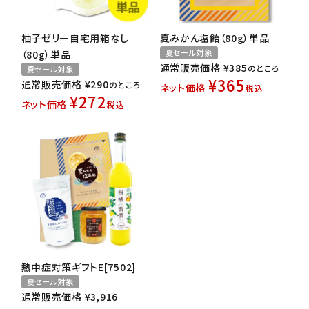
柚子ゼリー自宅用箱なし
夏みかん塩飴（80g）単品
夏セール対象
（80g）単品
通常販売価格
¥
385
のところ
夏セール対象
¥
365
通常販売価格
¥
290
のところ
ネット価格
税込
¥
272
ネット価格
税込
熱中症対策ギフトE[7502]
夏セール対象
通常販売価格
¥
3,916