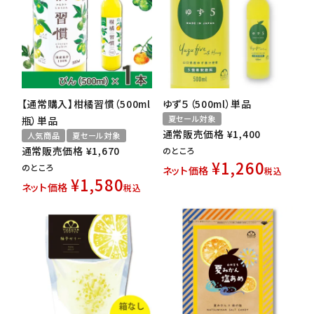
【通常購入】柑橘習慣（500ml
ゆず５（500ml）単品
夏セール対象
瓶）単品
通常販売価格
¥
1,400
人気商品
夏セール対象
通常販売価格
¥
1,670
のところ
¥
1,260
のところ
ネット価格
税込
¥
1,580
ネット価格
税込