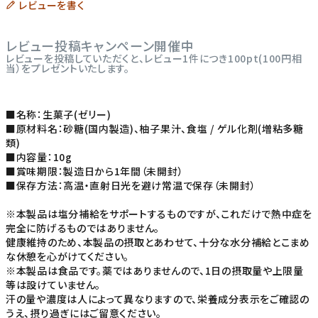
レビューを書く
レビュー投稿キャンペーン開催中
レビューを投稿していただくと、レビュー1件につき100pt(100円相
当）をプレゼントいたします。
■名称：生菓子(ゼリー)
■原材料名：砂糖(国内製造)、柚子果汁、食塩 / ゲル化剤(増粘多糖
類)
■内容量：10g
■賞味期限：製造日から1年間（未開封）
■保存方法：高温・直射日光を避け常温で保存（未開封）
※本製品は塩分補給をサポートするものですが、これだけで熱中症を
完全に防げるものではありません。
健康維持のため、本製品の摂取とあわせて、十分な水分補給とこまめ
な休憩を心がけてください。
※本製品は食品です。薬ではありませんので、1日の摂取量や上限量
等は設けていません。
汗の量や濃度は人によって異なりますので、栄養成分表示をご確認の
うえ、摂り過ぎにはご留意ください。