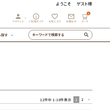
ようこそ
ゲスト様
0
person
info_outline
favorite_outline
mail_outline
3,000円～
マーマレード
アカウント
ご利用ガイド
お気に入り
お問合せ
カート
search
ら探す
ゼリー・あめ
3,000円～
マーマレード
初めての方へ
0円～
ゼリー・あめ
1
2
12
件中
1
-
10
件表示
初めての方へ