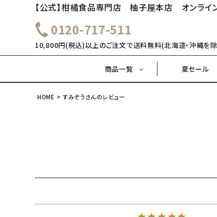
【公式】柑橘食品専門店 柚子屋本店 オンライ
0120-717-511
～1,000円
1,000
健康飲料
10,800円(税込)以上のご注文で送料無料(北海道・沖縄を除
商品一覧
夏セール
4,000円～
5,000
味ぽん酢
HOME
すみぞうさんのレビュー
～1,000円
1,000
健康飲料
ご飯のおとも(佃煮)
4,000円～
味ぽん酢
ご飯のおとも(佃煮)