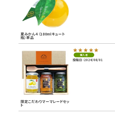
夏みかん４（180mlキュート
瓶）単品
購入者
投稿日
2024/08/01
限定こだわりマーマレードセッ
ト