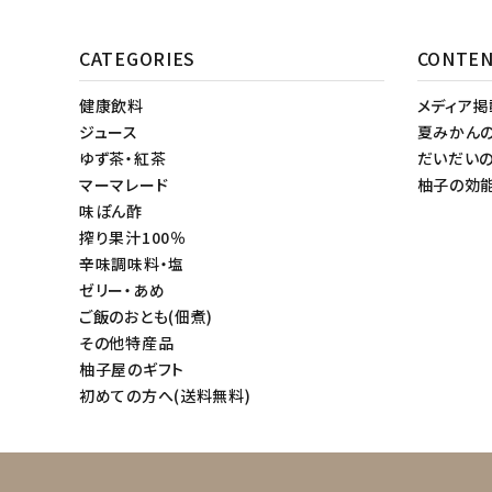
CATEGORIES
CONTE
健康飲料
メディア
ジュース
夏みかん
ゆず茶・紅茶
だいだい
マーマレード
柚子の効
味ぽん酢
搾り果汁100％
辛味調味料・塩
ゼリー・あめ
ご飯のおとも(佃煮)
その他特産品
柚子屋のギフト
初めての方へ(送料無料)