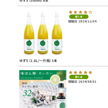
ゆず５（500ml）6本
購入者
投稿日
2024/11/04
ゆず５（1.8L/一升瓶）3本
購入者
投稿日
2024/08/01