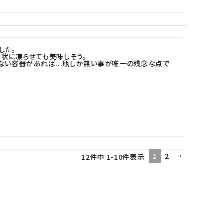
た。

状に凍らせても美味しそう。

ない容器があれば...瓶しか無い事が唯一の残念な点で
1
2
12
件中
1
-
10
件表示