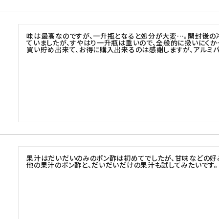
味は最高なのですが、一升瓶となると処分が大変…。開封後の
ていましたが、すやはり一升瓶は重いので、全般的に扱いにくかっ
買い貯め出来て、お得に購入出来るのは感謝しますが、アルミ
果汁はだいだいのみのポン酢は初めてでしたが、甘味などの好み
他の果汁のポン酢と、だいだいだけの果汁も試してみたいです。