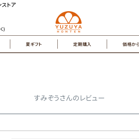
ンストア
円～
2,000円～
ジュース
ゆず茶・紅茶
く)
夏ギフト
定期購入
価格か
円～
7,000円～
搾り果汁100％
辛味調味料・塩
円～
2,000円～
ジュース
ゆず茶・紅茶
その他特産品
ポスト投函商品
5,000円～
7,00
すみぞうさんのレビュー
搾り果汁100％
辛味調味料・塩
その他特産品
ポスト投函商品