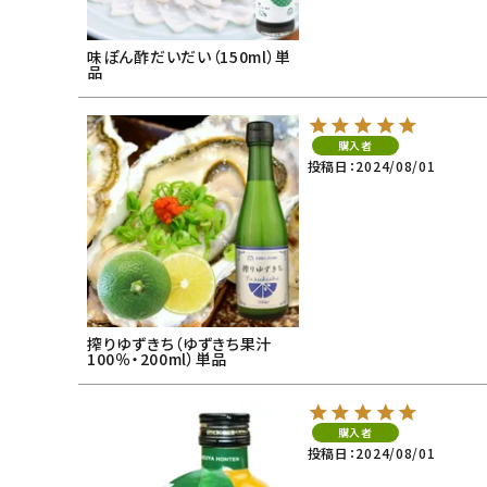
味ぽん酢だいだい（150ml）単
品
購入者
投稿日
2024/08/01
搾りゆずきち（ゆずきち果汁
100％・200ml）単品
購入者
投稿日
2024/08/01