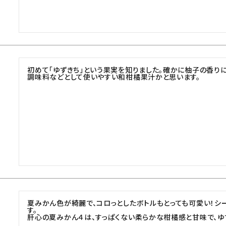
初めて「ゆずきち」という果実を知りました。確かに柚子の香り
調味料などとして使いやすい和柑橘果汁かと思います。
夏みかん色が綺麗で、コロっとしたボトルもとっても可愛い！シ
す。

肝心の夏みかん４は、すっぱくない柔らかな柑橘感と甘味で、ゆ