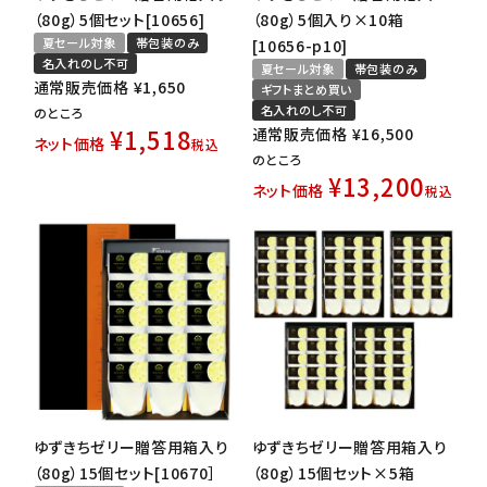
（80g）5個セット[10656]
（80g）5個入り×10箱
夏セール対象
帯包装のみ
[10656-p10]
名入れのし不可
夏セール対象
帯包装のみ
通常販売価格
¥
1,650
ギフトまとめ買い
名入れのし不可
のところ
¥
1,518
通常販売価格
¥
16,500
ネット価格
税込
のところ
¥
13,200
ネット価格
税込
ゆずきちゼリー贈答用箱入り
ゆずきちゼリー贈答用箱入り
（80g）15個セット[10670］
（80g）15個セット×5箱