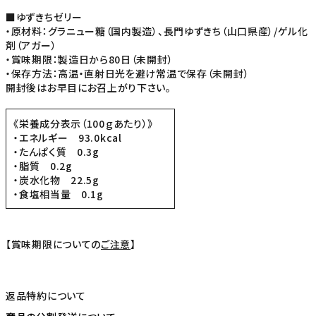
■ゆずきちゼリー
・原材料：グラニュー糖（国内製造）、長門ゆずきち（山口県産）/ゲル化
剤（アガー）
・賞味期限：製造日から80日（未開封）
・保存方法：高温・直射日光を避け常温で保存（未開封）
開封後はお早目にお召上がり下さい。
《栄養成分表示（100ｇあたり）》
・エネルギー 93.0kcal
・たんぱく質 0.3g
・脂質 0.2g
・炭水化物 22.5g
・食塩相当量 0.1g
【賞味期限についての
ご注意
】
返品特約について