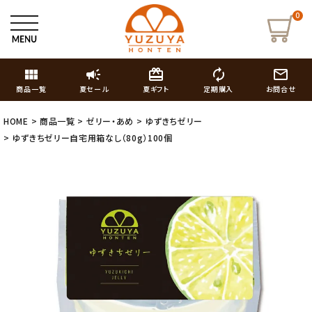
0
view_module
campaign
card_giftcard
autorenew
mail_outline
商品一覧
夏セール
夏ギフト
定期購入
お問合せ
HOME
商品一覧
ゼリー・あめ
ゆずきちゼリー
ゆずきちゼリー自宅用箱なし（80g）100個