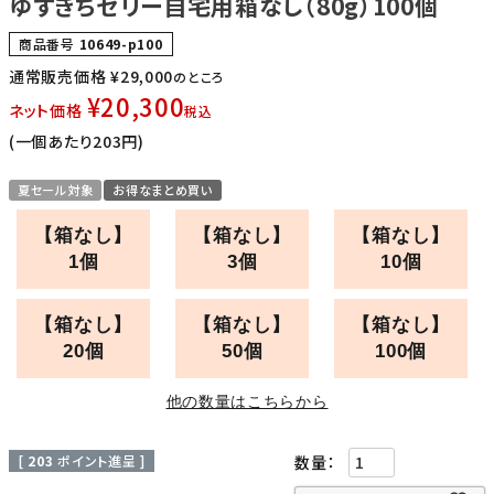
ゆずきちゼリー自宅用箱なし（80g）100個
商品番号
10649-p100
通常販売価格
¥
29,000
のところ
¥
20,300
ネット価格
税込
(一個あたり203円)
夏セール対象
お得なまとめ買い
【箱なし】
【箱なし】
【箱なし】
1個
3個
10個
【箱なし】
【箱なし】
【箱なし】
20個
50個
100個
他の数量はこちらから
[
203
ポイント進呈 ]