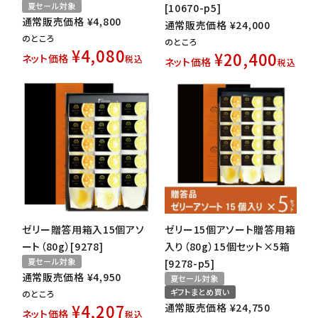
夏セール対象
[10670-p5]
通常販売価格
¥
4,800
通常販売価格
¥
24,000
のところ
のところ
¥
4,080
¥
20,400
ネット価格
税込
ネット価格
税込
ゼリー贈答用箱入15個アソ
ゼリー15個アソート贈答用箱
ート（80g）[9278]
入り（80g）15個セット×5箱
夏セール対象
[9278-p5]
通常販売価格
¥
4,950
夏セール対象
ギフトまとめ買い
のところ
¥
4,207
通常販売価格
¥
24,750
ネット価格
税込