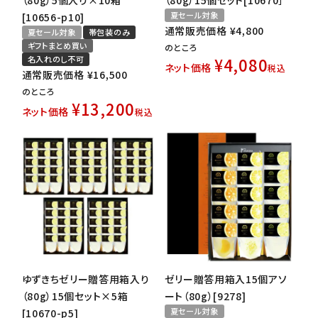
（80g）5個入り×10箱
（80g）15個セット[10670］
夏セール対象
[10656-p10]
通常販売価格
¥
4,800
夏セール対象
帯包装のみ
ギフトまとめ買い
のところ
名入れのし不可
¥
4,080
ネット価格
税込
通常販売価格
¥
16,500
のところ
¥
13,200
ネット価格
税込
ゆずきちゼリー贈答用箱入り
ゼリー贈答用箱入15個アソ
（80g）15個セット×5箱
ート（80g）[9278]
夏セール対象
[10670-p5]