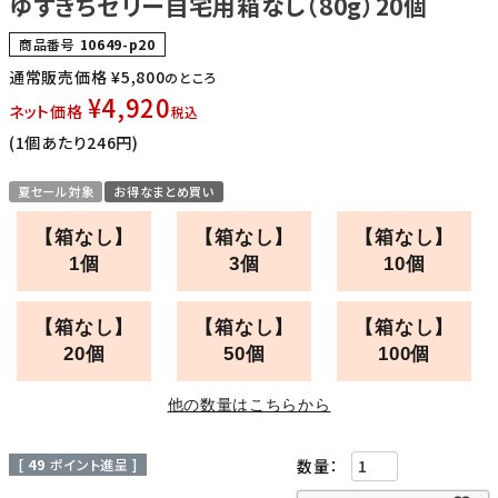
ゆずきちゼリー自宅用箱なし（80g）20個
商品番号
10649-p20
通常販売価格
¥
5,800
のところ
¥
4,920
ネット価格
税込
(1個あたり246円)
夏セール対象
お得なまとめ買い
【箱なし】
【箱なし】
【箱なし】
1個
3個
10個
【箱なし】
【箱なし】
【箱なし】
20個
50個
100個
他の数量はこちらから
[
49
ポイント進呈 ]