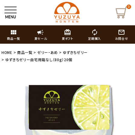
0
view_module
campaign
card_giftcard
autorenew
mail_outline
商品一覧
夏セール
夏ギフト
定期購入
お問合せ
HOME
商品一覧
ゼリー・あめ
ゆずきちゼリー
ゆずきちゼリー自宅用箱なし（80g）20個